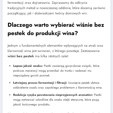
fermentacji oraz dojrzewania. Zapraszamy do odkrycia
tradycyjnych metod w nowoczesnej odsłonie, które docenią zarówno
początkujący, jak i doświadczeni twórcy domowych win.
Dlaczego warto wybierać wiśnie bez
pestek do produkcji wina?
Jednym z fundamentalnych elementów wpływających na smak oraz
klarowność wina jest surowiec, z którego powstaje. Zastosowanie
wiśni bez pestek
ma kilka istotnych zalet:
Lepsza jakość smaku:
Pestki zawierają goryczkowe związki, które
podczas maceracji mogą przenikać do trunku i nadawać mu
niepożądany gorzki posmak.
Łatwiejszy proces fermentacji i filtracji:
Usunięcie pestek ułatwia
oddzielenie osadu oraz zapobiega problemom z klarownością wina.
Redukcja ryzyka powstawania nieprzyjemnych aromatów:
Pestki
mogą wytwarzać szkodliwe dla smaku olejki eteryczne, które psują
jakość końcowego produktu.