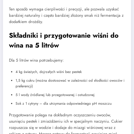
Ten sposób wymaga cierpliwości i precyzji, ale pozwala uzyskać
bardziej naturalny i często bardziej złożony smak niż fermentacja z
dodatkiem drożdży.
Składniki i przygotowanie wiśni do
wina na 5 litrów
Dla 5 litrów wina potrzebujemy:
4 kg świeżych, dojrzałych wiśni bez pestek
1,5 kg cukru (można dostosować w zależności od słodkości owoców i
preferencji)
5 l wody źródlanej lub przegotowanej i ostudzonej
Sok z 1 cytryny – dla utrzymania odpowiedniego pH moszczu
Przygotowanie polega na dokładnym oczyszczeniu owoców,
usunięciu pestek i zmiażdżeniu ich w specjalnym naczyniu. Cukier
rozpuszcza się w wodzie i dodaje do miazgi wiśniowej wraz z
sokiem z cytryny. Moszcz gotowy do fermentacji powinien mieć