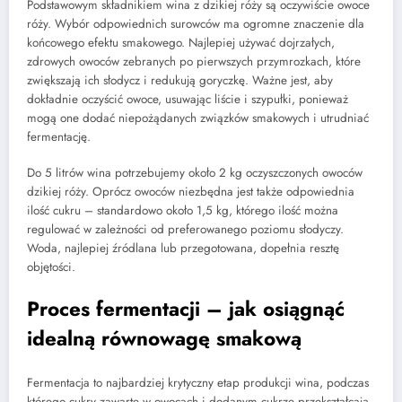
Podstawowym składnikiem wina z dzikiej róży są oczywiście owoce
róży. Wybór odpowiednich surowców ma ogromne znaczenie dla
końcowego efektu smakowego. Najlepiej używać dojrzałych,
zdrowych owoców zebranych po pierwszych przymrozkach, które
zwiększają ich słodycz i redukują goryczkę. Ważne jest, aby
dokładnie oczyścić owoce, usuwając liście i szypułki, ponieważ
mogą one dodać niepożądanych związków smakowych i utrudniać
fermentację.
Do 5 litrów wina potrzebujemy około 2 kg oczyszczonych owoców
dzikiej róży. Oprócz owoców niezbędna jest także odpowiednia
ilość cukru – standardowo około 1,5 kg, którego ilość można
regulować w zależności od preferowanego poziomu słodyczy.
Woda, najlepiej źródlana lub przegotowana, dopełnia resztę
objętości.
Proces fermentacji – jak osiągnąć
idealną równowagę smakową
Fermentacja to najbardziej krytyczny etap produkcji wina, podczas
którego cukry zawarte w owocach i dodanym cukrze przekształcają