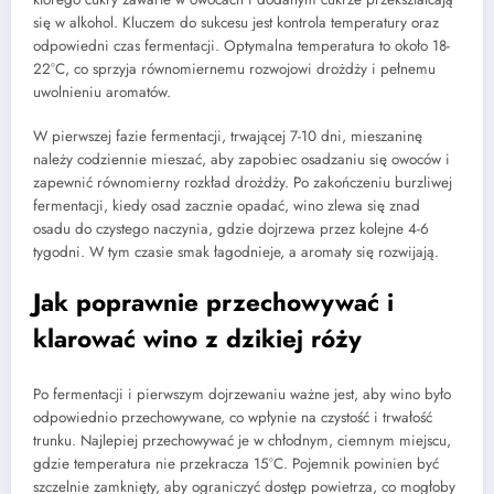
się w alkohol. Kluczem do sukcesu jest kontrola temperatury oraz
odpowiedni czas fermentacji. Optymalna temperatura to około 18-
22°C, co sprzyja równomiernemu rozwojowi drożdży i pełnemu
uwolnieniu aromatów.
W pierwszej fazie fermentacji, trwającej 7-10 dni, mieszaninę
należy codziennie mieszać, aby zapobiec osadzaniu się owoców i
zapewnić równomierny rozkład drożdży. Po zakończeniu burzliwej
fermentacji, kiedy osad zacznie opadać, wino zlewa się znad
osadu do czystego naczynia, gdzie dojrzewa przez kolejne 4-6
tygodni. W tym czasie smak łagodnieje, a aromaty się rozwijają.
Jak poprawnie przechowywać i
klarować wino z dzikiej róży
Po fermentacji i pierwszym dojrzewaniu ważne jest, aby wino było
odpowiednio przechowywane, co wpłynie na czystość i trwałość
trunku. Najlepiej przechowywać je w chłodnym, ciemnym miejscu,
gdzie temperatura nie przekracza 15°C. Pojemnik powinien być
szczelnie zamknięty, aby ograniczyć dostęp powietrza, co mogłoby