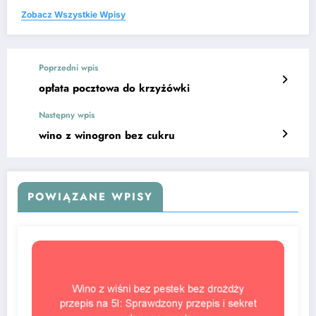
Zobacz Wszystkie Wpisy
Poprzedni wpis
opłata pocztowa do krzyżówki
Następny wpis
wino z winogron bez cukru
POWIĄZANE WPISY