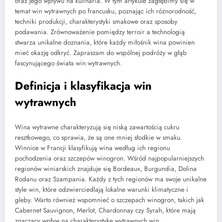
oraz jego wpływu na kulinaria. W tym artykule zagłębimy się w
temat win wytrawnych po francusku, poznając ich różnorodność,
techniki produkcji, charakterystyki smakowe oraz sposoby
podawania. Zrównoważenie pomiędzy terroir a technologią
stwarza unikalne doznania, które każdy miłośnik wina powinien
mieć okazję odkryć. Zapraszam do wspólnej podróży w głąb
fascynującego świata win wytrawnych.
Definicja i klasyfikacja win
wytrawnych
Wina wytrawne charakteryzują się niską zawartością cukru
resztkowego, co sprawia, że są one mniej słodkie w smaku.
Winnice w Francji klasyfikują wina według ich regionu
pochodzenia oraz szczepów winogron. Wśród najpopularniejszych
regionów winiarskich znajduje się Bordeaux, Burgundia, Dolina
Rodanu oraz Szampania. Każdy z tych regionów ma swoje unikalne
style win, które odzwierciedlają lokalne warunki klimatyczne i
gleby. Warto również wspomnieć o szczepach winogron, takich jak
Cabernet Sauvignon, Merlot, Chardonnay czy Syrah, które mają
znaczący wpływ na charakterystykę wytrawnych win.