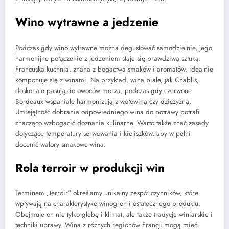
Wino wytrawne a jedzenie
Podczas gdy wino wytrawne można degustować samodzielnie, jego
harmonijne połączenie z jedzeniem staje się prawdziwą sztuką.
Francuska kuchnia, znana z bogactwa smaków i aromatów, idealnie
komponuje się z winami. Na przykład, wina białe, jak Chablis,
doskonale pasują do owoców morza, podczas gdy czerwone
Bordeaux wspaniale harmonizują z wołowiną czy dziczyzną.
Umiejętność dobrania odpowiedniego wina do potrawy potrafi
znacząco wzbogacić doznania kulinarne. Warto także znać zasady
dotyczące temperatury serwowania i kieliszków, aby w pełni
docenić walory smakowe wina.
Rola terroir w produkcji win
Terminem „terroir” określamy unikalny zespół czynników, które
wpływają na charakterystykę winogron i ostatecznego produktu.
Obejmuje on nie tylko glebę i klimat, ale także tradycje winiarskie i
techniki uprawy. Wina z różnych regionów Francji mogą mieć