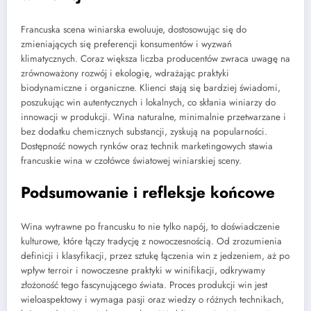
Francuska scena winiarska ewoluuje, dostosowując się do
zmieniających się preferencji konsumentów i wyzwań
klimatycznych. Coraz większa liczba producentów zwraca uwagę na
zrównoważony rozwój i ekologię, wdrażając praktyki
biodynamiczne i organiczne. Klienci stają się bardziej świadomi,
poszukując win autentycznych i lokalnych, co skłania winiarzy do
innowacji w produkcji. Wina naturalne, minimalnie przetwarzane i
bez dodatku chemicznych substancji, zyskują na popularności.
Dostępność nowych rynków oraz technik marketingowych stawia
francuskie wina w czołówce światowej winiarskiej sceny.
Podsumowanie i refleksje końcowe
Wina wytrawne po francusku to nie tylko napój, to doświadczenie
kulturowe, które łączy tradycję z nowoczesnością. Od zrozumienia
definicji i klasyfikacji, przez sztukę łączenia win z jedzeniem, aż po
wpływ terroir i nowoczesne praktyki w winifikacji, odkrywamy
złożoność tego fascynującego świata. Proces produkcji win jest
wieloaspektowy i wymaga pasji oraz wiedzy o różnych technikach,