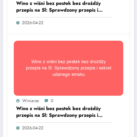
Wino z wiśni bez pestek bez drożdży
przepis na 5l: Sprawdzony przepis i
sekret udanego smaku
2026-04-22
Winiarze
0
Wino z wiśni bez pestek bez drożdży
przepis na 5l: Sprawdzony przepis i
sekret udanego smaku
2026-04-22