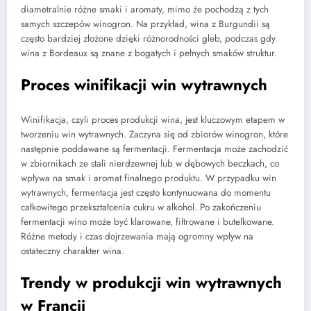
diametralnie różne smaki i aromaty, mimo że pochodzą z tych
samych szczepów winogron. Na przykład, wina z Burgundii są
często bardziej złożone dzięki różnorodności gleb, podczas gdy
wina z Bordeaux są znane z bogatych i pełnych smaków struktur.
Proces winifikacji win wytrawnych
Winifikacja, czyli proces produkcji wina, jest kluczowym etapem w
tworzeniu win wytrawnych. Zaczyna się od zbiorów winogron, które
następnie poddawane są fermentacji. Fermentacja może zachodzić
w zbiornikach ze stali nierdzewnej lub w dębowych beczkach, co
wpływa na smak i aromat finalnego produktu. W przypadku win
wytrawnych, fermentacja jest często kontynuowana do momentu
całkowitego przekształcenia cukru w alkohol. Po zakończeniu
fermentacji wino może być klarowane, filtrowane i butelkowane.
Różne metody i czas dojrzewania mają ogromny wpływ na
ostateczny charakter wina.
Trendy w produkcji win wytrawnych
w Francji