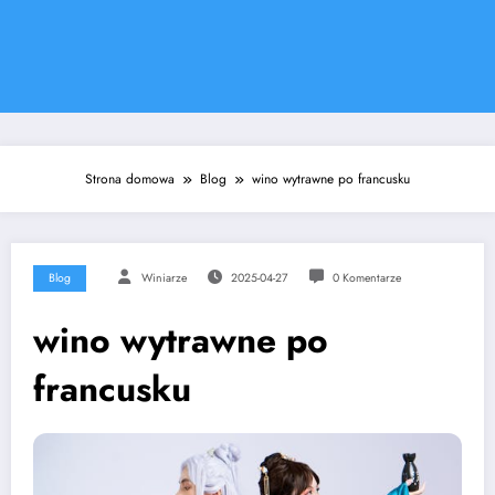
Strona domowa
Blog
wino wytrawne po francusku
Blog
Winiarze
2025-04-27
0 Komentarze
wino wytrawne po
francusku