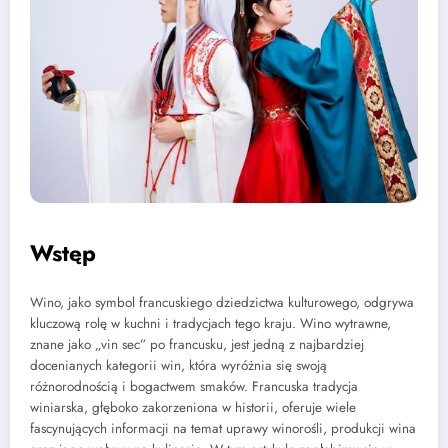
Wstęp
Wino, jako symbol francuskiego dziedzictwa kulturowego, odgrywa
kluczową rolę w kuchni i tradycjach tego kraju. Wino wytrawne,
znane jako „vin sec” po francusku, jest jedną z najbardziej
docenianych kategorii win, która wyróżnia się swoją
różnorodnością i bogactwem smaków. Francuska tradycja
winiarska, głęboko zakorzeniona w historii, oferuje wiele
fascynujących informacji na temat uprawy winorośli, produkcji wina