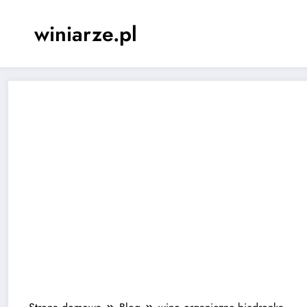
Skip
to
winiarze.pl
content