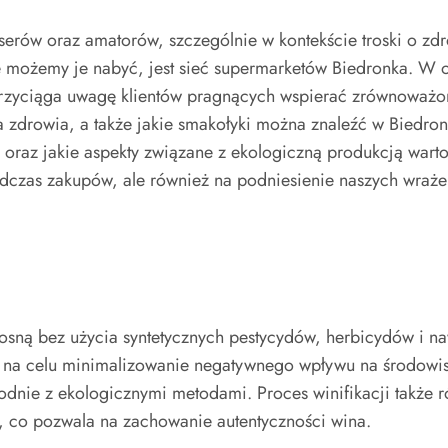
erów oraz amatorów, szczególnie w kontekście troski o zdr
e możemy je nabyć, jest sieć supermarketów Biedronka. W os
przyciąga uwagę klientów pragnących wspierać zrównoważon
dla zdrowia, a także jakie smakołyki można znaleźć w Bied
, oraz jakie aspekty związane z ekologiczną produkcją wa
podczas zakupów, ale również na podniesienie naszych wraż
osną bez użycia syntetycznych pestycydów, herbicydów i 
a na celu minimalizowanie negatywnego wpływu na środowisk
dnie z ekologicznymi metodami. Proces winifikacji także r
, co pozwala na zachowanie autentyczności wina.