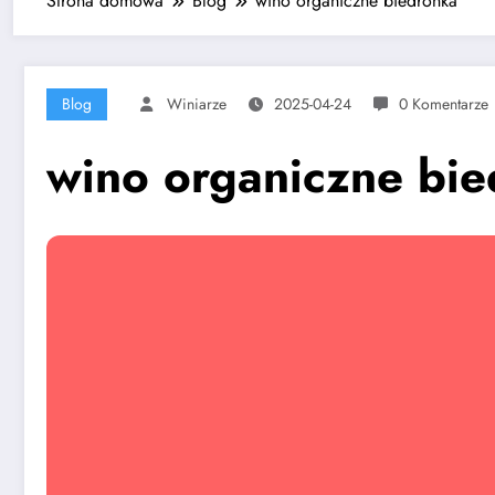
Strona domowa
Blog
wino organiczne biedronka
Blog
Winiarze
2025-04-24
0 Komentarze
wino organiczne bi