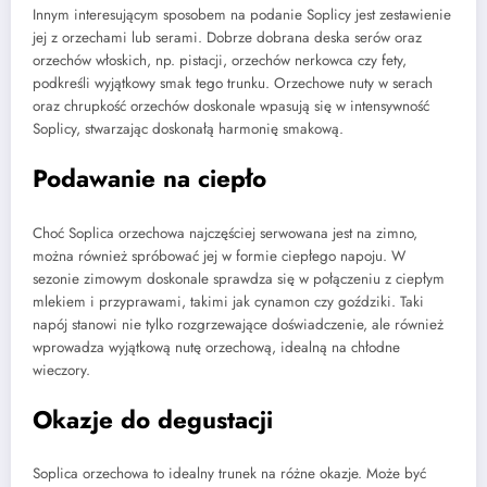
Innym interesującym sposobem na podanie Soplicy jest zestawienie
jej z orzechami lub serami. Dobrze dobrana deska serów oraz
orzechów włoskich, np. pistacji, orzechów nerkowca czy fety,
podkreśli wyjątkowy smak tego trunku. Orzechowe nuty w serach
oraz chrupkość orzechów doskonale wpasują się w intensywność
Soplicy, stwarzając doskonałą harmonię smakową.
Podawanie na ciepło
Choć Soplica orzechowa najczęściej serwowana jest na zimno,
można również spróbować jej w formie ciepłego napoju. W
sezonie zimowym doskonale sprawdza się w połączeniu z ciepłym
mlekiem i przyprawami, takimi jak cynamon czy goździki. Taki
napój stanowi nie tylko rozgrzewające doświadczenie, ale również
wprowadza wyjątkową nutę orzechową, idealną na chłodne
wieczory.
Okazje do degustacji
Soplica orzechowa to idealny trunek na różne okazje. Może być