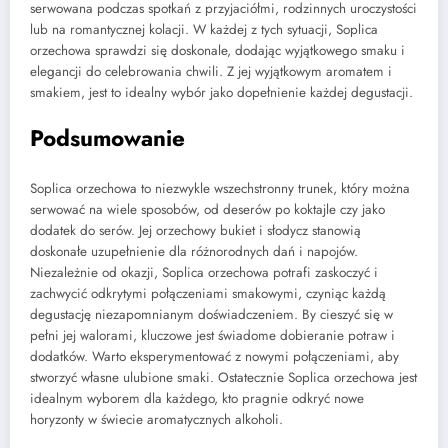
serwowana podczas spotkań z przyjaciółmi, rodzinnych uroczystości
lub na romantycznej kolacji. W każdej z tych sytuacji, Soplica
orzechowa sprawdzi się doskonale, dodając wyjątkowego smaku i
elegancji do celebrowania chwili. Z jej wyjątkowym aromatem i
smakiem, jest to idealny wybór jako dopełnienie każdej degustacji.
Podsumowanie
Soplica orzechowa to niezwykle wszechstronny trunek, który można
serwować na wiele sposobów, od deserów po koktajle czy jako
dodatek do serów. Jej orzechowy bukiet i słodycz stanowią
doskonałe uzupełnienie dla różnorodnych dań i napojów.
Niezależnie od okazji, Soplica orzechowa potrafi zaskoczyć i
zachwycić odkrytymi połączeniami smakowymi, czyniąc każdą
degustację niezapomnianym doświadczeniem. By cieszyć się w
pełni jej walorami, kluczowe jest świadome dobieranie potraw i
dodatków. Warto eksperymentować z nowymi połączeniami, aby
stworzyć własne ulubione smaki. Ostatecznie Soplica orzechowa jest
idealnym wyborem dla każdego, kto pragnie odkryć nowe
horyzonty w świecie aromatycznych alkoholi.