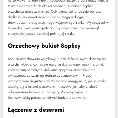
na serwowanie tego trunku, sposobach łączenia go z jedzeniem, a
także o odpowiednich okolicznościach, w których Soplica
orzechowa może zabłysnąć. Odkryjemy, jakie rodzaje potraw,
słodkości czy nawet innych alkoholi mogą wzbogacić
doświadczenie degustacji tego wyjątkowego trunku. Wyposażeni w
tę wiedzę, każdy entuzjasta Soplicy orzechowej będzie mógł
cieszyć się jeszcze bardziej pełnią jej smaku.
Orzechowy bukiet Soplicy
Soplica orzechowa to wyjątkowy trunek, który w swym składzie ma
orzechy włoskie, co nadaje mu charakterystyczny smak i aromat.
Główne nuty to słodycz, delikatna goryczka orzechów oraz
wytrawność, co czyni go dobrze zbalansowanym. Przed
rozpoczęciem degustacji warto zwrócić uwagę na to, jak te smaki
współgrają z innymi potrawami. Kluczowe jest, aby znaleźć
odpowiednią harmonię pomiędzy słodyczą napoju a
intensywnością potraw, z którymi będzie podawany.
Łączenie z deserami