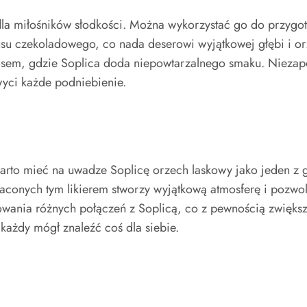
dla miłośników słodkości. Można wykorzystać go do przygot
usu czekoladowego, co nada deserowi wyjątkowej głębi i 
sosem, gdzie Soplica doda niepowtarzalnego smaku. Niezap
yci każde podniebienie.
warto mieć na uwadze Soplicę orzech laskowy jako jeden 
aconych tym likierem stworzy wyjątkową atmosferę i pozw
wania różnych połączeń z Soplicą, co z pewnością zwiększy
ażdy mógł znaleźć coś dla siebie.