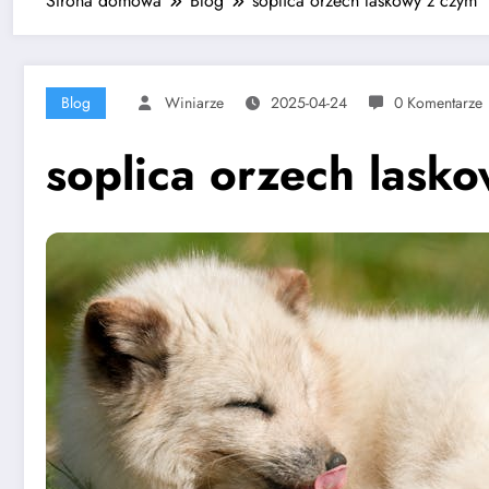
Strona domowa
Blog
soplica orzech laskowy z czym
Blog
Winiarze
2025-04-24
0 Komentarze
soplica orzech lask