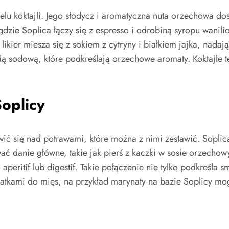
elu koktajli. Jego słodycz i aromatyczna nuta orzechowa d
zie Soplica łączy się z espresso i odrobiną syropu wanili
 likier miesza się z sokiem z cytryny i białkiem jajka, nad
dą sodową, które podkreślają orzechowe aromaty. Koktajle 
oplicy
ić się nad potrawami, które można z nimi zestawić. Soplic
ć danie główne, takie jak pierś z kaczki w sosie orzechow
eritif lub digestif. Takie połączenie nie tylko podkreśla 
datkami do mięs, na przykład marynaty na bazie Soplicy 