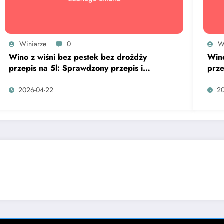
Winiarze
0
W
Wino z wiśni bez pestek bez drożdży
Wino
przepis na 5l: Sprawdzony przepis i
prze
sekret udanego smaku
sek
2026-04-22
20