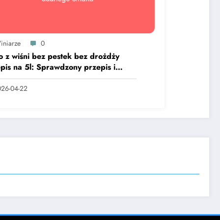
iniarze
0
 z wiśni bez pestek bez drożdży
pis na 5l: Sprawdzony przepis i
ret udanego smaku
26-04-22