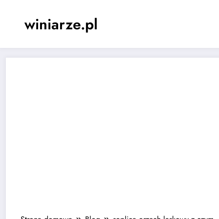
Skip
to
winiarze.pl
content