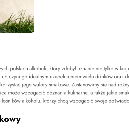
ych polskich alkoholi, który zdobył uznanie nie tylko w kraj
co czyni go idealnym uzupełnieniem wielu drinków oraz des
korzystać jego walory smakowe. Zastanowimy się nad różny
ica może wzbogacić doznania kulinarne, a także jakie smaki
 miłośników alkoholu, którzy chcą wzbogacić swoje doświad
skowy