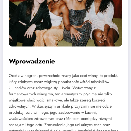
Wprowadzenie
Ocet z winogron, powszechnie znany jako ocet winny, to produkt,
który zdobywa coraz większą popularność wśród miłośników
kulinariów oraz zdrowego stylu życia. Wytwarzany z
fermentowanych winogron, ten aromatyczny płyn ma nie tylko
wyjątkowe właściwości smakowe, ale także szereg korzyści
zdrowotnych. W dzisiejszym artykule przyjrzymy się metodzie
produkcji octu winnego, jego zastosowaniu w kuchni,
właściwościom zdrowotnym oraz różnicom pomiędzy różnymi
rodzajami tego octu. Zrozumienie jego unikalnych cech oraz
potencjału w codziennej diecie umożliwi bardziej świadome jego