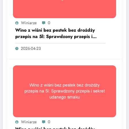
Winiarze
0
Wino z wiśni bez pestek bez drożdży
przepis na 5l: Sprawdzony przepis i
sekret udanego smaku
2026-04-23
Winiarze
0