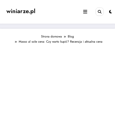
Skip
to
winiarze.pl
content
Strona domowa
Blog
Masso al sole cena: Czy warto kupić? Recenzja i aktualna cena