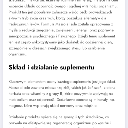
składnikach, takich jak ekstrakty roślinne i minerały, mające na celu
wsparcie układu odpornościowego i ogólnej witalności organizmu.
Produkt ten jest popularny zwłaszcza wśród osób prowadzących
aktywny tryb życia oraz tych, którzy poszukują alternatyw dla
tradycyjnych leków. Formuła Masso al sole została opracowana z
myślą o redukcji zmęczenia, zwiększeniu energii oraz poprawie
samopoczucia psychicznego i fizycznego. Dzięki temu suplement
ten jest często wykorzystywany jako dodatek do codziennej diety,
szczególnie w okresach zwiększonego stresu lub osłabienia
organizmu.
Skład i działanie suplementu
Kluczowym elementem oceny każdego suplementu jest jego skład.
Masso al sole zawiera mieszankę ziół, takich jak żeń-szeń, zielona
herbata oraz witaminy z grupy B, które pozytywnie wpływają na
metabolizm oraz odporność. Dodatkowo obecne są minerały, np.
magnez, które wspierają układ nerwowy oraz mięśnie.
Działanie produktu opiera się na synergii tych składników, co
pozwala na efektywniejszą regenerację organizmu po wysiłku i