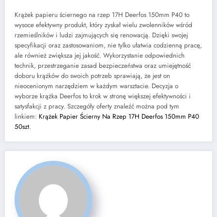
Krążek papieru ściernego na rzep 17H Deerfos 150mm P40 to
wysoce efektywny produkt, który zyskał wielu zwolenników wśród
rzemieślników i ludzi zajmujących się renowacją. Dzięki swojej
specyfikacji oraz zastosowaniom, nie tylko ułatwia codzienną pracę,
ale również zwiększa jej jakość. Wykorzystanie odpowiednich
technik, przestrzeganie zasad bezpieczeństwa oraz umiejętność
doboru krążków do swoich potrzeb sprawiają, że jest on
nieocenionym narzędziem w każdym warsztacie. Decyzja o
wyborze krążka Deerfos to krok w stronę większej efektywności i
satysfakcji z pracy. Szczegóły oferty znaleźć można pod tym
linkiem:
Krążek Papier Ścierny Na Rzep 17H Deerfos 150mm P40
50szt
.