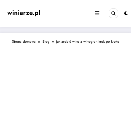
Skip
to
winiarze.pl
content
Strona domowa
Blog
jak zrobić wino z winogron krok po kroku