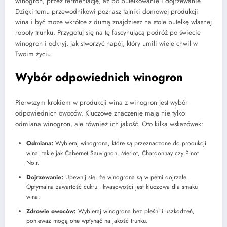
winogron, przez fermentację, aż po butelkowanie i dojrzewanie.
Dzięki temu przewodnikowi poznasz tajniki domowej produkcji
wina i być może wkrótce z dumą znajdziesz na stole butelkę własnej
roboty trunku. Przygotuj się na tę fascynującą podróż po świecie
winogron i odkryj, jak stworzyć napój, który umili wiele chwil w
Twoim życiu.
Wybór odpowiednich winogron
Pierwszym krokiem w produkcji wina z winogron jest wybór
odpowiednich owoców. Kluczowe znaczenie mają nie tylko
odmiana winogron, ale również ich jakość. Oto kilka wskazówek:
Odmiana:
Wybieraj winogrona, które są przeznaczone do produkcji
wina, takie jak Cabernet Sauvignon, Merlot, Chardonnay czy Pinot
Noir.
Dojrzewanie:
Upewnij się, że winogrona są w pełni dojrzałe.
Optymalna zawartość cukru i kwasowości jest kluczowa dla smaku
wina.
Zdrowie owoców:
Wybieraj winogrona bez pleśni i uszkodzeń,
ponieważ mogą one wpłynąć na jakość trunku.