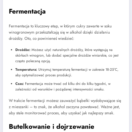
Fermentacja
Fermentacja to kluczowy etap, w którym cukry zawarte w soku
winogronowym przekształcają się w alkohol dzięki działaniu
drożdży. Oto, co powinieneś wiedzieć:
Drożdże:
Możesz użyć naturalnych drożdży, które występują na
skórkach winogron, lub dodać specjalne drożdże winiarskie, co jest
często polecaną opcją.
Temperatura:
Utrzymuj temperaturę fermentacji w zakresie 18-25°C,
aby optymalizować proces produkcji.
Czas:
Fermentacja może trwać od kilku dni do kilku tygodni, w
zależności od warunków i pożądanej intensywności smaku.
W trakcie fermentacji możesz zauważyć bąbelki wydobywające się
z mieszanki – to znak, że alkohol zaczyna powstawać. Ważne jest,
aby stale monitorować proces, aby uzyskać jak najlepszy smak.
Butelkowanie i dojrzewanie