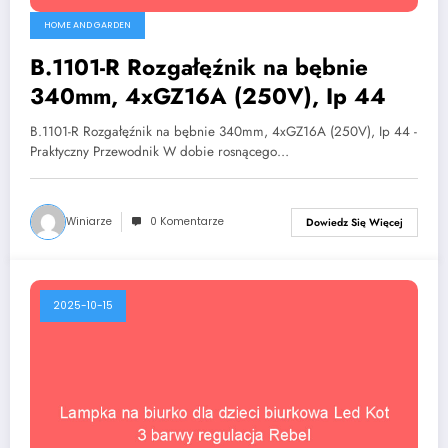
HOME AND GARDEN
B.1101-R Rozgałęźnik na bębnie
340mm, 4xGZ16A (250V), Ip 44
B.1101-R Rozgałęźnik na bębnie 340mm, 4xGZ16A (250V), Ip 44 -
Praktyczny Przewodnik W dobie rosnącego…
Winiarze
0 Komentarze
Dowiedz Się Więcej
2025-10-15