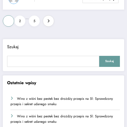
Stronicowanie
…
1
2
5
wpisów
Szukaj
Szukaj
Ostatnie wpisy
Wino z wiśni bez pestek bez drożdży przepis na 5l: Sprawdzony
przepis i sekret udanego smaku
Wino z wiśni bez pestek bez drożdży przepis na 5l: Sprawdzony
przepis i sekret udanego smaku