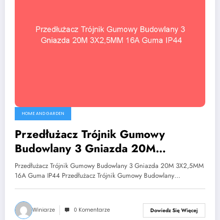
HOME AND GARDEN
Przedłużacz Trójnik Gumowy
Budowlany 3 Gniazda 20M
3X2,5MM 16A Guma IP44
Przedłużacz Trójnik Gumowy Budowlany 3 Gniazda 20M 3X2,5MM
16A Guma IP44 Przedłużacz Trójnik Gumowy Budowlany…
Winiarze
0 Komentarze
Dowiedz Się Więcej