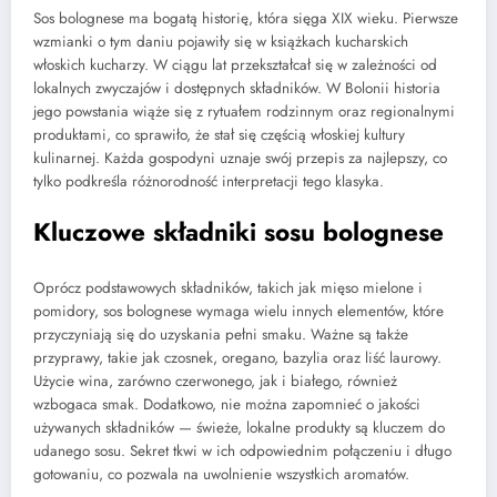
Sos bolognese ma bogatą historię, która sięga XIX wieku. Pierwsze
wzmianki o tym daniu pojawiły się w książkach kucharskich
włoskich kucharzy. W ciągu lat przekształcał się w zależności od
lokalnych zwyczajów i dostępnych składników. W Bolonii historia
jego powstania wiąże się z rytuałem rodzinnym oraz regionalnymi
produktami, co sprawiło, że stał się częścią włoskiej kultury
kulinarnej. Każda gospodyni uznaje swój przepis za najlepszy, co
tylko podkreśla różnorodność interpretacji tego klasyka.
Kluczowe składniki sosu bolognese
Oprócz podstawowych składników, takich jak mięso mielone i
pomidory, sos bolognese wymaga wielu innych elementów, które
przyczyniają się do uzyskania pełni smaku. Ważne są także
przyprawy, takie jak czosnek, oregano, bazylia oraz liść laurowy.
Użycie wina, zarówno czerwonego, jak i białego, również
wzbogaca smak. Dodatkowo, nie można zapomnieć o jakości
używanych składników — świeże, lokalne produkty są kluczem do
udanego sosu. Sekret tkwi w ich odpowiednim połączeniu i długo
gotowaniu, co pozwala na uwolnienie wszystkich aromatów.