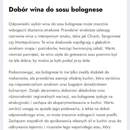
Dobór wina do sosu bolognese
Odpowiedni wybór wina do sosu bolognese może znacznie
wzbogacić doznania smakowe. Prawdziwi smakosze zalecają
czerwone wina o intensywnym smaku, takie jak Chianti, Sangiovese
czy Montepulciano. Te wina doskonale współgrają z głębokim
smakiem mięsa i pomidorów, tworząc harmonijną całość. Warto
również pamiętać, że wino użyte do gotowania sosu powinno być
na tyle dobre, by można je było podać przy stole.
Podsumowując, sos bolognese to nie tylko zwykły dodatek do
makaronów, ale prawdziwa esencja włoskiej kuchni, która wyróżnia
się niepowtarzalnym smakiem oraz bogatym dziedzictwem
kulinarnym. Dzięki starannemu doborowi składników oraz
różnorodności regionalnych wariacji, sos bolognese zyskuje na
atrakcyjności i zachęca do eksperymentowania w kuchni. Warto
zwrócić uwagę na sposób jego podawania, a także na dobór
odpowiedniego wina, co może znacznie wzbogacić nasze posiłki.
Zachęcam wszystkich do spróbowania własnych sił w kuchni oraz do
odkrywania tajemnic i niuansów tego wspaniałego sosu, który