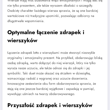
Wiersze mają moc budowania więzi emocjonalnych i mogą stać się
nie tylko prezentem, ale także wyrazem dbałości o szczegóły.
Osobisty charakter każdego wiersza sprawia, że są one bardziej
wartościowe niż tradycyjne upominki, pozwalając odbiorcy na
długotrwałe wspomnienia.
Optymalne łączenie zdrapek i
wierszyków
Łączenie zdrapek lotto z wierszykami może stworzyć niezwykle
oryginalny i emocjonalny prezent. Na przykład, obdarowując bliską
osobę zdrapką, warto dołączyć do niej wierszyk, który nie tylko
wyraża nasze uczucia, ale także odnosi się do zdrapki i jej
symboliki. Taki duet może okazać się strzałem w dziesiątkę,
wzmacniając radość z wygranej oraz uczucie docenienia.
Innowacyjne zestawienie obu form obdarowywania sprawia, że
stają się one jeszcze bardziej wyjątkowe i zapadają w pamięć,
wywołując uśmiech na twarzy obdarowywanego.
Przyszłość zdrapek i wierszyków