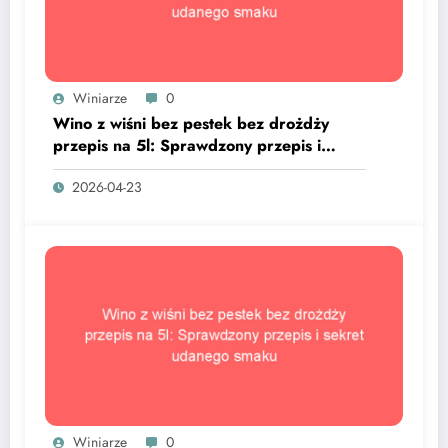
Winiarze
0
Wino z wiśni bez pestek bez drożdży
przepis na 5l: Sprawdzony przepis i
sekret udanego smaku
2026-04-23
Winiarze
0