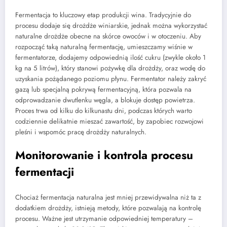
Fermentacja to kluczowy etap produkcji wina. Tradycyjnie do
procesu dodaje się drożdże winiarskie, jednak można wykorzystać
naturalne drożdże obecne na skórce owoców i w otoczeniu. Aby
rozpocząć taką naturalną fermentację, umieszczamy wiśnie w
fermentatorze, dodajemy odpowiednią ilość cukru (zwykle około 1
kg na 5 litrów), który stanowi pożywkę dla drożdży, oraz wodę do
uzyskania pożądanego poziomu płynu. Fermentator należy zakryć
gazą lub specjalną pokrywą fermentacyjną, która pozwala na
odprowadzanie dwutlenku węgla, a blokuje dostęp powietrza.
Proces trwa od kilku do kilkunastu dni, podczas których warto
codziennie delikatnie mieszać zawartość, by zapobiec rozwojowi
pleśni i wspomóc pracę drożdży naturalnych.
Monitorowanie i kontrola procesu
fermentacji
Chociaż fermentacja naturalna jest mniej przewidywalna niż ta z
dodatkiem drożdży, istnieją metody, które pozwalają na kontrolę
procesu. Ważne jest utrzymanie odpowiedniej temperatury –