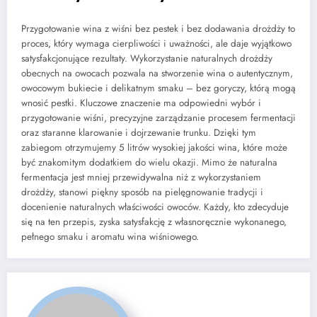
Przygotowanie wina z wiśni bez pestek i bez dodawania drożdży to
proces, który wymaga cierpliwości i uważności, ale daje wyjątkowo
satysfakcjonujące rezultaty. Wykorzystanie naturalnych drożdży
obecnych na owocach pozwala na stworzenie wina o autentycznym,
owocowym bukiecie i delikatnym smaku – bez goryczy, którą mogą
wnosić pestki. Kluczowe znaczenie ma odpowiedni wybór i
przygotowanie wiśni, precyzyjne zarządzanie procesem fermentacji
oraz staranne klarowanie i dojrzewanie trunku. Dzięki tym
zabiegom otrzymujemy 5 litrów wysokiej jakości wina, które może
być znakomitym dodatkiem do wielu okazji. Mimo że naturalna
fermentacja jest mniej przewidywalna niż z wykorzystaniem
drożdży, stanowi piękny sposób na pielęgnowanie tradycji i
docenienie naturalnych właściwości owoców. Każdy, kto zdecyduje
się na ten przepis, zyska satysfakcję z własnoręcznie wykonanego,
pełnego smaku i aromatu wina wiśniowego.