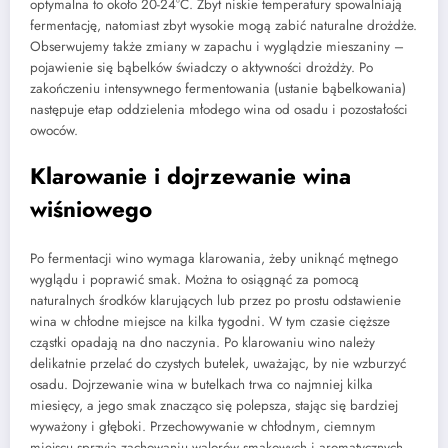
optymalna to około 20-24°C. Zbyt niskie temperatury spowalniają
fermentację, natomiast zbyt wysokie mogą zabić naturalne drożdże.
Obserwujemy także zmiany w zapachu i wyglądzie mieszaniny –
pojawienie się bąbelków świadczy o aktywności drożdży. Po
zakończeniu intensywnego fermentowania (ustanie bąbelkowania)
następuje etap oddzielenia młodego wina od osadu i pozostałości
owoców.
Klarowanie i dojrzewanie wina
wiśniowego
Po fermentacji wino wymaga klarowania, żeby uniknąć mętnego
wyglądu i poprawić smak. Można to osiągnąć za pomocą
naturalnych środków klarujących lub przez po prostu odstawienie
wina w chłodne miejsce na kilka tygodni. W tym czasie cięższe
cząstki opadają na dno naczynia. Po klarowaniu wino należy
delikatnie przelać do czystych butelek, uważając, by nie wzburzyć
osadu. Dojrzewanie wina w butelkach trwa co najmniej kilka
miesięcy, a jego smak znacząco się polepsza, stając się bardziej
wyważony i głęboki. Przechowywanie w chłodnym, ciemnym
miejscu sprzyja zachowaniu walorów smakowych i aromatycznych