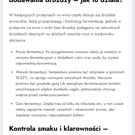
W tradycyjnych przepisach na wino często stosuje się drożdże
winiarskie, które przyspieszają i kontrolują fermentację. Jednak w
przepisie na wino z wiśni bez drożdży polegamy na naturalnych
drożdżach obecnych na skórkach owoców oraz w środowisku
otoczenia.
Proces fermentacji:
Po przygotowaniu owoców należy je umieścić w
naczyniu fermentacyjnym z dodatkiem cukru oraz wody, by uzyskać
odpowiednią koncentrację.
Warunki fermentacji:
Temperatura powinna być utrzymana w granicach
18-22°C, co sprzyja rozwojowi naturalnych drożdży. Naczynie
powinno być przykryte gazą lub specjalnym fermentacyjnym korkiem
umożliwiającym odpływ dwutlenku węgla, jednocześnie chroniąc
wnętrze przed zanieczyszczeniami.
Czas fermentacji:
Zwykle trwa od kilku do kilkunastu dni, w tym czasie
należy regularnie mieszać zawartość i obserwować proces, aby
zapobiec rozwojowi niepożądanych bakterii.
Kontrola smaku i klarowności –