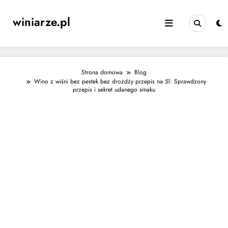
Skip
to
winiarze.pl
content
Strona domowa
Blog
Wino z wiśni bez pestek bez drożdży przepis na 5l: Sprawdzony
przepis i sekret udanego smaku