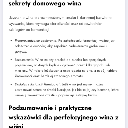
sekrety domowego wina
Uzyskanie wina o zrównoważonym smaku i klarownej barwie to
wyzwanie, które wymaga cierpliwości oraz odpowiednich
zabiegów po fermentacji.
Przeprowadzanie zacierania:
Po zakończeniu fermentacji ważne jest
odcedzenie owoców, aby zapobiec nadmiernemu garbnikowi i
goryczy.
Leżakowanie:
Wino należy przelać do butelek lub specjalnych
pojemników, w których będzie dojrzewać przez kilka tygodni lub
miesięcy. W trakcie leżakowania osad opada na dno, a napój nabiera
klarowności oraz bardziej złożonego aromatu.
Dodatek substancji klarujących:
Jeśli wino jest mętne, można
zastosować naturalne środki klarujące, jak białka jaj czy bentonit, które
usuwają zawieszone cząstki i poprawiają estetykę trunku.
Podsumowanie i praktyczne
wskazówki dla perfekcyjnego wina z
wiśni