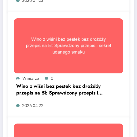
2026-04-23
Winiarze
0
Wino z wiśni bez pestek bez drożdży
przepis na 5l: Sprawdzony przepis i
sekret udanego smaku
2026-04-22