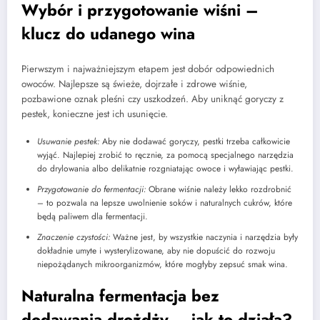
Wybór i przygotowanie wiśni –
klucz do udanego wina
Pierwszym i najważniejszym etapem jest dobór odpowiednich
owoców. Najlepsze są świeże, dojrzałe i zdrowe wiśnie,
pozbawione oznak pleśni czy uszkodzeń. Aby uniknąć goryczy z
pestek, konieczne jest ich usunięcie.
Usuwanie pestek:
Aby nie dodawać goryczy, pestki trzeba całkowicie
wyjąć. Najlepiej zrobić to ręcznie, za pomocą specjalnego narzędzia
do drylowania albo delikatnie rozgniatając owoce i wyławiając pestki.
Przygotowanie do fermentacji:
Obrane wiśnie należy lekko rozdrobnić
– to pozwala na lepsze uwolnienie soków i naturalnych cukrów, które
będą paliwem dla fermentacji.
Znaczenie czystości:
Ważne jest, by wszystkie naczynia i narzędzia były
dokładnie umyte i wysterylizowane, aby nie dopuścić do rozwoju
niepożądanych mikroorganizmów, które mogłyby zepsuć smak wina.
Naturalna fermentacja bez
dodawania drożdży – jak to działa?