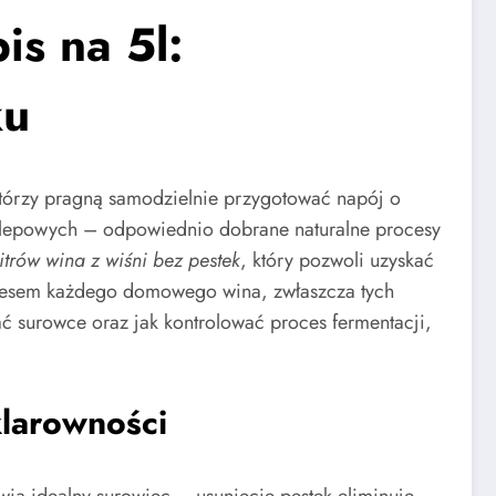
is na 5l:
ku
którzy pragną samodzielnie przygotować napój o
klepowych – odpowiednio dobrane naturalne procesy
itrów wina z wiśni bez pestek
, który pozwoli uzyskać
sukcesem każdego domowego wina, zwłaszcza tych
 surowce oraz jak kontrolować proces fermentacji,
klarowności
ią idealny surowiec – usunięcie pestek eliminuje