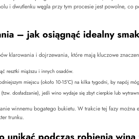
u i dwutlenku węgla przy tym procesie jest powolne, co 
ania – jak osiągnąć idealny sma
ów klarowania i dojrzewania, które mają kluczowe znaczenie
ć resztki miąższu i innych osadów.
dniejszym miejscu (około 10-15°C) na kilka tygodni, by napój móg
(tzw. dosładzanie), jeśli wino wydaje się zbyt cierpkie lub wytrawn
danie winnemu bogatego bukietu. W trakcie tej fazy można
ter trunku.
o unikać podczas robienia wina 