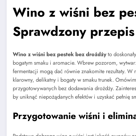
Wino z wiśni bez pe
Sprawdzony przepis
Wino z wiśni bez pestek bez drożdży
to doskonały
bogatym smaku i aromacie. Wbrew pozorom, wytwarza
fermentacji mogą dać równie znakomite rezultaty. W 
klarowny, delikatny i bogaty w smaku trunek. Omówim
przygotowywanych bez dodawania drożdży. Zaintereso
by uniknąć niepożądanych efektów i uzyskać pełnię s
Przygotowanie wiśni i elimin
Podstawą dobrego wina z wiśni jest jakość owoców or