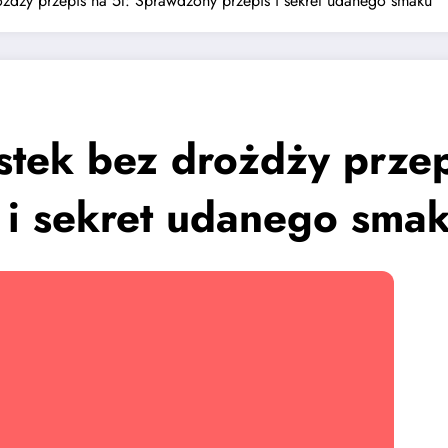
ożdży przepis na 5l: Sprawdzony przepis i sekret udanego smaku
stek bez drożdży przep
 i sekret udanego sma