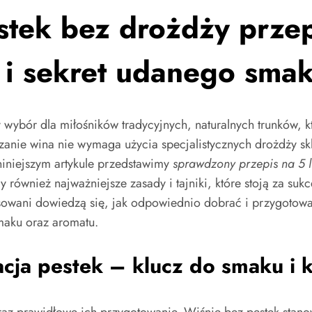
stek bez drożdży przep
 i sekret udanego sma
 wybór dla miłośników tradycyjnych, naturalnych trunków, 
nie wina nie wymaga użycia specjalistycznych drożdży s
niniejszym artykule przedstawimy
sprawdzony przepis na 5 l
y również najważniejsze zasady i tajniki, które stoją za 
wani dowiedzą się, jak odpowiednio dobrać i przygotować
maku oraz aromatu.
acja pestek – klucz do smaku i 
az prawidłowe ich przygotowanie. Wiśnie bez pestek stanow