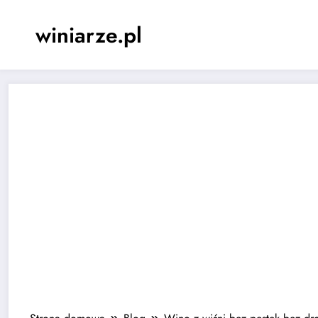
Skip
to
winiarze.pl
content