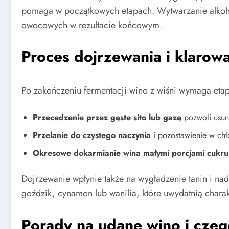
pomaga w początkowych etapach. Wytwarzanie alkohol
owocowych w rezultacie końcowym.
Proces dojrzewania i klarow
Po zakończeniu fermentacji wino z wiśni wymaga etap
Przecedzenie przez gęste sito lub gazę
pozwoli usuną
Przelanie do czystego naczynia
i pozostawienie w chło
Okresowe dokarmianie wina małymi porcjami cukru
Dojrzewanie wpłynie także na wygładzenie tanin i na
goździk, cynamon lub wanilia, które uwydatnią charak
Porady na udane wino i czeg