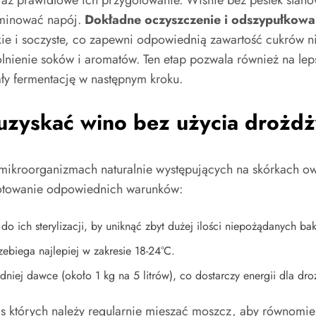
ominować napój.
Dokładne oczyszczenie i odszypułkow
kie i soczyste, co zapewni odpowiednią zawartość cukrów n
nienie soków i aromatów. Ten etap pozwala również na leps
ły fermentację w następnym kroku.
 uzyskać wino bez użycia drożd
mikroorganizmach naturalnie występujących na skórkach o
gotowanie odpowiednich warunków:
o ich sterylizacji, by uniknąć zbyt dużej ilości niepożądanych bakt
ebiega najlepiej w zakresie 18-24°C.
ej dawce (około 1 kg na 5 litrów), co dostarczy energii dla drożd
s których należy regularnie mieszać moszcz, aby równomier