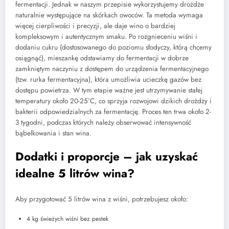
fermentacji. Jednak w naszym przepisie wykorzystujemy drożdże
naturalnie występujące na skórkach owoców. Ta metoda wymaga
więcej cierpliwości i precyzji, ale daje wino o bardziej
kompleksowym i autentycznym smaku. Po rozgnieceniu wiśni i
dodaniu cukru (dostosowanego do poziomu słodyczy, którą chcemy
osiągnąć), mieszankę odstawiamy do fermentacji w dobrze
zamkniętym naczyniu z dostępem do urządzenia fermentacyjnego
(tzw. rurka fermentacyjna), która umożliwia ucieczkę gazów bez
dostępu powietrza. W tym etapie ważne jest utrzymywanie stałej
temperatury około 20-25°C, co sprzyja rozwojowi dzikich drożdży i
bakterii odpowiedzialnych za fermentację. Proces ten trwa około 2-
3 tygodni, podczas których należy obserwować intensywność
bąbelkowania i stan wina.
Dodatki i proporcje – jak uzyskać
idealne 5 litrów wina?
Aby przygotować 5 litrów wina z wiśni, potrzebujesz około:
4 kg świeżych wiśni bez pestek