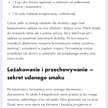
1,5 kg cukru (można regulować w zależności od preferowanej
słodyczy i kwasowości)
1 litr wody (najlepiej przegotowanej i schłodzonej)
Cukier pełni tu funkcję substratu dla drożdży i jego ilość
bezpośrednio wpływa na moc alkoholu i słodycz wina. Warto dodać
do mieszanki także sok z połowy cytryny, który stabilizuje pH i
wpływa na żywotność naturalnych drożdży. Po wymieszaniu
wszystkich składników, naczynie fermentacyjne należy szczelnie
zamknąć i pozostawić w ciepłym miejscu. Fermentację można
przedłużyć lub skrócić w zależności od pożądanego smaku oraz
mocy trunku.
Leżakowanie i przechowywanie –
sekret udanego smaku
Po zakończeniu fermentacji wino wymaga klarowania i
dojrzewania. Po około 3-4 tygodniach warto przelać je do innego
naczynia, oddzielając wino od osadu, który gromadzi się na dnie.
Dzięki temu wino stanie się klarowne i bardziej przyjemne w