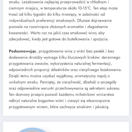
smaku. Leżakowanie najlepiej przeprowadzić w chłodnym i
ciemnym miejscu, w temperaturze około 10-15°C. Ten etap może
trwać od kilku tygodni do kilku miesięcy, w zależności od
indywidualnych preferencji smakowych. Dłuższe dojrzewanie
pozwala na rozwinięcie złożonych aromatów i złagodzenie
kwasowości. Warto raz na jakiś czas smakować wino, aby
zdecydować, kiedy jest gotowe do butelkowania i spożycia.
Podsumowując
, przygotowanie wina z wiśni bez pestek i bez
dodawania drożdży wymaga kilku kluczowych kroków: starannego
przygotowania owoców, wykorzystania naturalnej fermentacji,
odpowiednich proporcji składników oraz cierpliwego leżakowania.
Dzięki temu można uzyskać wyjątkowy, aromatyczny napój o
unikalnym smaku. Pamiętaj, że cierpliwość, dbałość o szczegóły
oraz odpowiednie warunki przechowywania są sekretami sukcesu.
Ten domowy przepis pozwoli każdemu miłośnikowi winiarstwa
odkryć naturalne bogactwo wiśni i cieszyć się własnoręcznie
przygotowanym winem, które zachwyca smakiem i jakością.