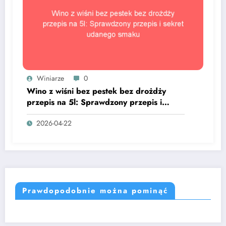
Winiarze
0
Wino z wiśni bez pestek bez drożdży
przepis na 5l: Sprawdzony przepis i
sekret udanego smaku
2026-04-22
Prawdopodobnie można pominąć