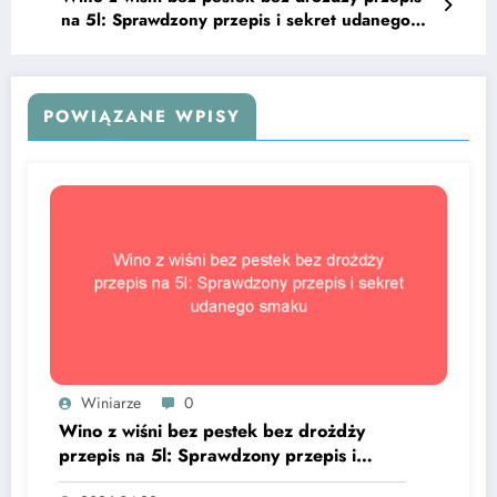
na 5l: Sprawdzony przepis i sekret udanego
smaku
POWIĄZANE WPISY
Winiarze
0
Wino z wiśni bez pestek bez drożdży
przepis na 5l: Sprawdzony przepis i
sekret udanego smaku