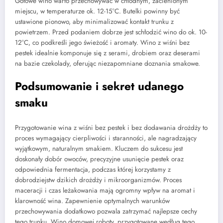
Gotowe wino warto przechowywać w chłodnym, zacienionym
miejscu, w temperaturze ok. 12-15°C. Butelki powinny być
ustawione pionowo, aby minimalizować kontakt trunku z
powietrzem. Przed podaniem dobrze jest schłodzić wino do ok. 10-
12°C, co podkreśli jego świeżość i aromaty. Wino z wiśni bez
pestek idealnie komponuje się z serami, drobiem oraz deserami
na bazie czekolady, oferując niezapomniane doznania smakowe.
Podsumowanie i sekret udanego
smaku
Przygotowanie wina z wiśni bez pestek i bez dodawania drożdży to
proces wymagający cierpliwości i staranności, ale nagradzający
wyjątkowym, naturalnym smakiem. Kluczem do sukcesu jest
doskonały dobór owoców, precyzyjne usunięcie pestek oraz
odpowiednia fermentacja, podczas której korzystamy z
dobrodziejstw dzikich drożdży i mikroorganizmów. Proces
maceracji i czas leżakowania mają ogromny wpływ na aromat i
klarowność wina. Zapewnienie optymalnych warunków
przechowywania dodatkowo pozwala zatrzymać najlepsze cechy
tego trunku. Wino domowej roboty, przygotowane według tego