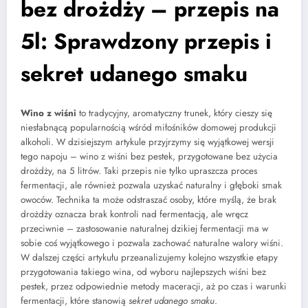
bez drożdży – przepis na
5l: Sprawdzony przepis i
sekret udanego smaku
Wino z wiśni
to tradycyjny, aromatyczny trunek, który cieszy się
niesłabnącą popularnością wśród miłośników domowej produkcji
alkoholi. W dzisiejszym artykule przyjrzymy się wyjątkowej wersji
tego napoju – wino z wiśni bez pestek, przygotowane bez użycia
drożdży, na 5 litrów. Taki przepis nie tylko upraszcza proces
fermentacji, ale również pozwala uzyskać naturalny i głęboki smak
owoców. Technika ta może odstraszać osoby, które myślą, że brak
drożdży oznacza brak kontroli nad fermentacją, ale wręcz
przeciwnie – zastosowanie naturalnej dzikiej fermentacji ma w
sobie coś wyjątkowego i pozwala zachować naturalne walory wiśni.
W dalszej części artykułu przeanalizujemy kolejno wszystkie etapy
przygotowania takiego wina, od wyboru najlepszych wiśni bez
pestek, przez odpowiednie metody maceracji, aż po czas i warunki
fermentacji, które stanowią
sekret udanego smaku
.