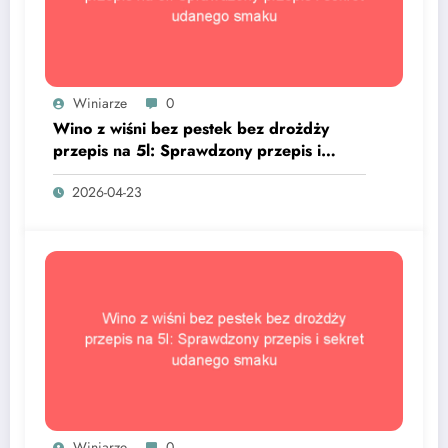
Winiarze
0
Wino z wiśni bez pestek bez drożdży
przepis na 5l: Sprawdzony przepis i
sekret udanego smaku
2026-04-23
Winiarze
0