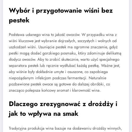
Wybór i przygotowanie wiśni bez
pestek
Podstawa udanego wina to jakość owoców. W przypadku wina z
wiśni kluczowe jest wybranie dojrzałych, soczystych i wolnych od
uszkodzeń wiśni. Usunięcie pestek ma ogromne znaczenie, gdyż
pestki mogą dodać gorzkiego posmaku, który zdominuje delikatną
słodycz owoców. Aby to zrobić skutecznie, warto użyć specjalnego
separatora pestek lub ręcznie wydłubać każdą pestkę. Ważne jest,
aby wiśnie były dokładnie umyte i osuszone, co zapobiega
niepożądanym infekcjom podczas fermentacji. Naturalnie
pozbawione pestek owoce są gotowe do dalszej obróbki, co
znacząco polepsza końcowy aromat i klarowność wina.
Dlaczego zrezygnować z drożdży i
jak to wpływa na smak
Tradycyjna produkcja wina bazuje na dodawaniu drożdży winnych,