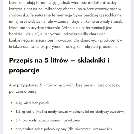
które kontrolują fermentację. Jednak wino bez dodatku drożdży
korzysta z naturalnej mikroflory obecnej na skórce owoców oraz w
środowisku. Ta naturalna fermentacja bywa bardziej czasochłonna i
mniej przewidywalna, ale w zamian daje unikalne aromaty i smak,
które trudno uzyskać sztucznie. Wino z takiej fermentacji jest
bardziej „dzikie”, autentyczne i odzwierciedla charakter
konkretnego miejsca i partii owoców. Dla domowych producentów
to także szansa na eksperyment i pełną kontrolę nad procesem.
Przepis na 5 litrów – składniki i
proporcje
Aby przygotować 5 litrów wina z wiśni bez pestek i bez drożdży,
potrzebne będą:
4 kg wiśni bez pestek
1,5 kg cukru (można modyfikować w zależności od słodyczy owoców)
5 litrów wody przegotowanej i ostudzonej
opcjonalnie sok z połowy cytryny (dla równowagi kwasowości)