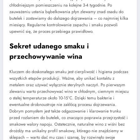
chłodniejszym pomieszczeniu na kolejne 3-4 tygodnie. Po
zauważeniu ustania bąbelkowania płyn zlewamy znad osadu do
butelek i zostawiamy do dalszego dojrzewania – co najmniej kilka
miesięcy. Regularne kontrolowanie zapachu i smaku pozwoli
upewnić się, że proces przebiega prawidłowo.
Sekret udanego smaku i
przechowywanie wina
Kluczem do doskonałego smaku jest cierpliwość i higiena podczas
wszystkich etapów produkcji. Ważne, aby unikać kontaktu z
metalem oraz używać wyłącznie sterylnych naczyń. Po pierwszym
zlewaniu warto przechowywać wino w chłodnym, ciemnym miejscu
o stałej temperaturze około 10-15°C. Dzięki temu bakterie i
ewentualne drobnoustroje nie zakłócą procesu dojrzewania.
Dobrym pomysłem jest także odgazowanie i klarowanie trunku
przed rozlaniem do butelek, co znacząco poprawia przejrzystość i
smakowe walory napoju. Ostatecznie, naturalne wino z wiśni bez
drożdży ma unikalny profil smakowy, którego nie znajdziemy w
sklepach – warto dać mu czas i szansę, by rozwinęło swoje