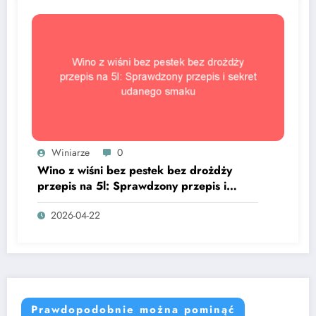
Winiarze
0
Wino z wiśni bez pestek bez drożdży
przepis na 5l: Sprawdzony przepis i
sekret udanego smaku
2026-04-22
Prawdopodobnie można pominąć