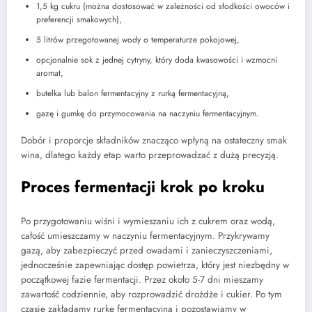
1,5 kg cukru (można dostosować w zależności od słodkości owoców i
preferencji smakowych),
5 litrów przegotowanej wody o temperaturze pokojowej,
opcjonalnie sok z jednej cytryny, który doda kwasowości i wzmocni
aromat,
butelka lub balon fermentacyjny z rurką fermentacyjną,
gazę i gumkę do przymocowania na naczyniu fermentacyjnym.
Dobór i proporcje składników znacząco wpłyną na ostateczny smak
wina, dlatego każdy etap warto przeprowadzać z dużą precyzją.
Proces fermentacji krok po kroku
Po przygotowaniu wiśni i wymieszaniu ich z cukrem oraz wodą,
całość umieszczamy w naczyniu fermentacyjnym. Przykrywamy
gazą, aby zabezpieczyć przed owadami i zanieczyszczeniami,
jednocześnie zapewniając dostęp powietrza, który jest niezbędny w
początkowej fazie fermentacji. Przez około 5-7 dni mieszamy
zawartość codziennie, aby rozprowadzić drożdże i cukier. Po tym
czasie zakładamy rurkę fermentacyjną i pozostawiamy w