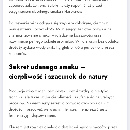
zapobiec zakażeniom. Butelki należy napełnić tuż przed
osiągnięciem stabilnego smaku i klarowności.
Dojrzewanie wina odbywa się zwykle w chłodnym, ciemnym
pomieszczeniu przez około 3-6 miesięcy. Ten czas pozwala na
zharmonizowanie smaku, wygładzenie kwasowości oraz
rozwinięcie pełnego bukietu aromatów. Wino z wiśni bez dodatku
drożdży zyskuje wtedy unikalną głębię, która jest ceniona przez
koneserów.
Sekret udanego smaku –
cierpliwość i szacunek do natury
Produkcja wina z wiśni bez pestek i bez drożdży to nie tylko
technika, ale także sztuka cierpliwości i zaufania do naturalnych
procesów. Najważniejszy sekret to pozwolić owocom i dzikim
drożdżom pracować we własnym tempie, nie spieszyć się z
fermentacją i dojrzewaniem.
Kluczem jest również dbałość o detale: od wyboru owoców, przez