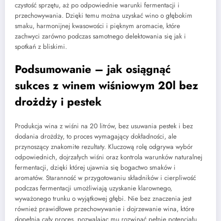
czystość sprzętu, aż po odpowiednie warunki fermentacji i
przechowywania. Dzięki temu można uzyskać wino o głębokim
smaku, harmonijnej kwasowości i pięknym aromacie, które
zachwyci zarówno podczas samotnego delektowania się jak i
spotkań z bliskimi.
Podsumowanie – jak osiągnąć
sukces z winem wiśniowym 20l bez
drożdży i pestek
Produkcja wina z wiśni na 20 litrów, bez usuwania pestek i bez
dodania drożdży, to proces wymagający dokładności, ale
przynoszący znakomite rezultaty. Kluczową rolę odgrywa wybór
odpowiednich, dojrzałych wiśni oraz kontrola warunków naturalnej
fermentacji, dzięki której ujawnia się bogactwo smaków i
aromatów. Staranność w przygotowaniu składników i cierpliwość
podczas fermentacji umożliwiają uzyskanie klarownego,
wyważonego trunku o wyjątkowej głębi. Nie bez znaczenia jest
również prawidłowe przechowywanie i dojrzewanie wina, które
dopełnia cały proces, pozwalając mu rozwinąć pełnię potencjału.