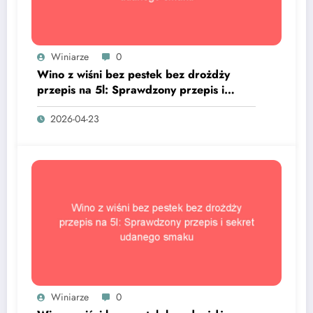
Winiarze
0
Wino z wiśni bez pestek bez drożdży
przepis na 5l: Sprawdzony przepis i
sekret udanego smaku
2026-04-23
Winiarze
0