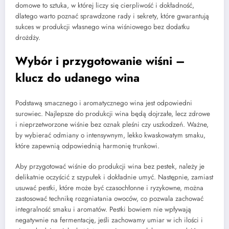
domowe to sztuka, w której liczy się cierpliwość i dokładność,
dlatego warto poznać sprawdzone rady i sekrety, które gwarantują
sukces w produkcji własnego wina wiśniowego bez dodatku
drożdży.
Wybór i przygotowanie wiśni –
klucz do udanego wina
Podstawą smacznego i aromatycznego wina jest odpowiedni
surowiec. Najlepsze do produkcji wina będą dojrzałe, lecz zdrowe
i nieprzetworzone wiśnie bez oznak pleśni czy uszkodzeń. Ważne,
by wybierać odmiany o intensywnym, lekko kwaskowatym smaku,
które zapewnią odpowiednią harmonię trunkowi.
Aby przygotować wiśnie do produkcji wina bez pestek, należy je
delikatnie oczyścić z szypułek i dokładnie umyć. Następnie, zamiast
usuwać pestki, które może być czasochłonne i ryzykowne, można
zastosować technikę rozgniatania owoców, co pozwala zachować
integralność smaku i aromatów. Pestki bowiem nie wpływają
negatywnie na fermentację, jeśli zachowamy umiar w ich ilości i