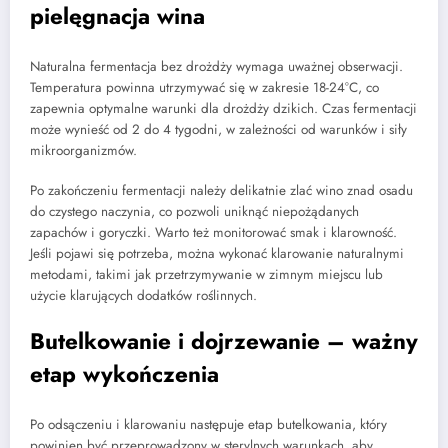
pielęgnacja wina
Naturalna fermentacja bez drożdży wymaga uważnej obserwacji.
Temperatura powinna utrzymywać się w zakresie 18-24°C, co
zapewnia optymalne warunki dla drożdży dzikich. Czas fermentacji
może wynieść od 2 do 4 tygodni, w zależności od warunków i siły
mikroorganizmów.
Po zakończeniu fermentacji należy delikatnie zlać wino znad osadu
do czystego naczynia, co pozwoli uniknąć niepożądanych
zapachów i goryczki. Warto też monitorować smak i klarowność.
Jeśli pojawi się potrzeba, można wykonać klarowanie naturalnymi
metodami, takimi jak przetrzymywanie w zimnym miejscu lub
użycie klarujących dodatków roślinnych.
Butelkowanie i dojrzewanie – ważny
etap wykończenia
Po odsączeniu i klarowaniu następuje etap butelkowania, który
powinien być przeprowadzony w sterylnych warunkach, aby