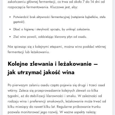
zakończeniu głównej fermentacji, co trwa od około 7 do 14 dni od
rozpoczęcia fermentowania. Kluczowe jest, aby:
Potwierdzić brak aktywności fermentacyjnej (natężenie bąbelków, stała
gęstość).
Dbać o higienę i sterylność sprzętu, by uniknąć zakażenia.
Zlać wino powoli, oddzielając klarowny płyn od osadu.
Nie spiesząc się z kolejnymi etapami, można wino poddać wtórnej
fermentacji lub leżakowaniu.
Kolejne zlewania i leżakowanie –
jak utrzymać jakość wina
Po pierwszym zalaniu osadu często pojawia się drugi i trzeci osad
wtórny. Zaleca się przeprowadzenie kolejnych zlewań co kilka
tygodni, aż do stabilizacji klarowności i smaku. W zależności od
rodzaju wina i preferencji smakowych, leżakowanie może trwać od
kilku miesięcy do nawet kilku lat. Regularne próbowanie trunku
pozwala monitorować jego rozwój. W ważne aspekty należą: