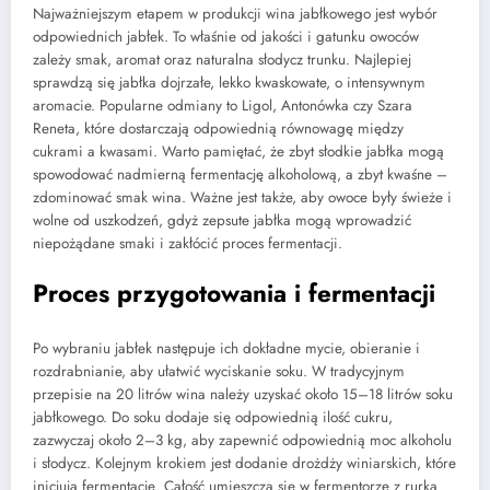
Najważniejszym etapem w produkcji wina jabłkowego jest wybór
odpowiednich jabłek. To właśnie od jakości i gatunku owoców
zależy smak, aromat oraz naturalna słodycz trunku. Najlepiej
sprawdzą się jabłka dojrzałe, lekko kwaskowate, o intensywnym
aromacie. Popularne odmiany to Ligol, Antonówka czy Szara
Reneta, które dostarczają odpowiednią równowagę między
cukrami a kwasami. Warto pamiętać, że zbyt słodkie jabłka mogą
spowodować nadmierną fermentację alkoholową, a zbyt kwaśne –
zdominować smak wina. Ważne jest także, aby owoce były świeże i
wolne od uszkodzeń, gdyż zepsute jabłka mogą wprowadzić
niepożądane smaki i zakłócić proces fermentacji.
Proces przygotowania i fermentacji
Po wybraniu jabłek następuje ich dokładne mycie, obieranie i
rozdrabnianie, aby ułatwić wyciskanie soku. W tradycyjnym
przepisie na 20 litrów wina należy uzyskać około 15–18 litrów soku
jabłkowego. Do soku dodaje się odpowiednią ilość cukru,
zazwyczaj około 2–3 kg, aby zapewnić odpowiednią moc alkoholu
i słodycz. Kolejnym krokiem jest dodanie drożdży winiarskich, które
inicjują fermentację. Całość umieszcza się w fermentorze z rurką