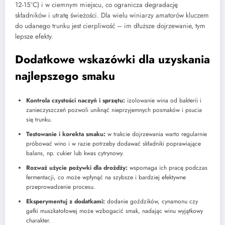
12-15°C) i w ciemnym miejscu, co ogranicza degradację
składników i utratę świeżości. Dla wielu winiarzy amatorów kluczem
do udanego trunku jest cierpliwość – im dłuższe dojrzewanie, tym
lepsze efekty.
Dodatkowe wskazówki dla uzyskania
najlepszego smaku
Kontrola czystości naczyń i sprzętu:
izolowanie wina od bakterii i
zanieczyszczeń pozwoli uniknąć nieprzyjemnych posmaków i psucia
się trunku.
Testowanie i korekta smaku:
w trakcie dojrzewania warto regularnie
próbować wino i w razie potrzeby dodawać składniki poprawiające
balans, np. cukier lub kwas cytrynowy.
Rozważ użycie pożywki dla drożdży:
wspomaga ich pracę podczas
fermentacji, co może wpłynąć na szybsze i bardziej efektywne
przeprowadzenie procesu.
Eksperymentuj z dodatkami:
dodanie goździków, cynamonu czy
gałki muszkatołowej może wzbogacić smak, nadając winu wyjątkowy
charakter.