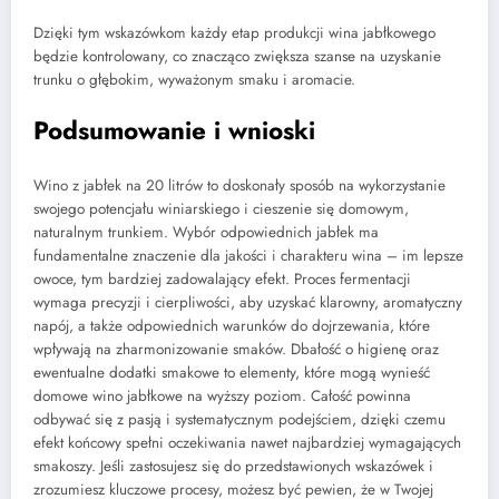
Dzięki tym wskazówkom każdy etap produkcji wina jabłkowego
będzie kontrolowany, co znacząco zwiększa szanse na uzyskanie
trunku o głębokim, wyważonym smaku i aromacie.
Podsumowanie i wnioski
Wino z jabłek na 20 litrów to doskonały sposób na wykorzystanie
swojego potencjału winiarskiego i cieszenie się domowym,
naturalnym trunkiem. Wybór odpowiednich jabłek ma
fundamentalne znaczenie dla jakości i charakteru wina – im lepsze
owoce, tym bardziej zadowalający efekt. Proces fermentacji
wymaga precyzji i cierpliwości, aby uzyskać klarowny, aromatyczny
napój, a także odpowiednich warunków do dojrzewania, które
wpływają na zharmonizowanie smaków. Dbałość o higienę oraz
ewentualne dodatki smakowe to elementy, które mogą wynieść
domowe wino jabłkowe na wyższy poziom. Całość powinna
odbywać się z pasją i systematycznym podejściem, dzięki czemu
efekt końcowy spełni oczekiwania nawet najbardziej wymagających
smakoszy. Jeśli zastosujesz się do przedstawionych wskazówek i
zrozumiesz kluczowe procesy, możesz być pewien, że w Twojej