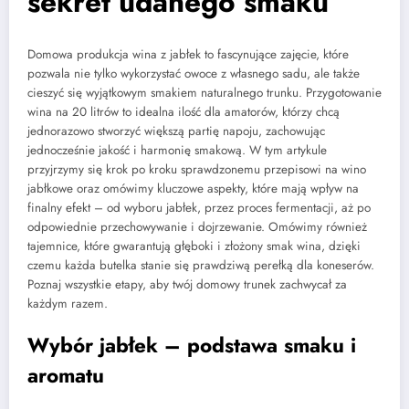
sekret udanego smaku
Domowa produkcja wina z jabłek to fascynujące zajęcie, które
pozwala nie tylko wykorzystać owoce z własnego sadu, ale także
cieszyć się wyjątkowym smakiem naturalnego trunku. Przygotowanie
wina na 20 litrów to idealna ilość dla amatorów, którzy chcą
jednorazowo stworzyć większą partię napoju, zachowując
jednocześnie jakość i harmonię smakową. W tym artykule
przyjrzymy się krok po kroku sprawdzonemu przepisowi na wino
jabłkowe oraz omówimy kluczowe aspekty, które mają wpływ na
finalny efekt – od wyboru jabłek, przez proces fermentacji, aż po
odpowiednie przechowywanie i dojrzewanie. Omówimy również
tajemnice, które gwarantują głęboki i złożony smak wina, dzięki
czemu każda butelka stanie się prawdziwą perełką dla koneserów.
Poznaj wszystkie etapy, aby twój domowy trunek zachwycał za
każdym razem.
Wybór jabłek – podstawa smaku i
aromatu