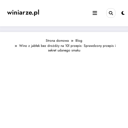
Skip
to
winiarze.pl
content
Strona domowa
Blog
Wino z jabłek bez drożdży na 10l przepis: Sprawdzony przepis i
sekret udanego smaku