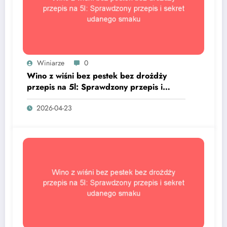
Winiarze
0
Wino z wiśni bez pestek bez drożdży
przepis na 5l: Sprawdzony przepis i
sekret udanego smaku
2026-04-23