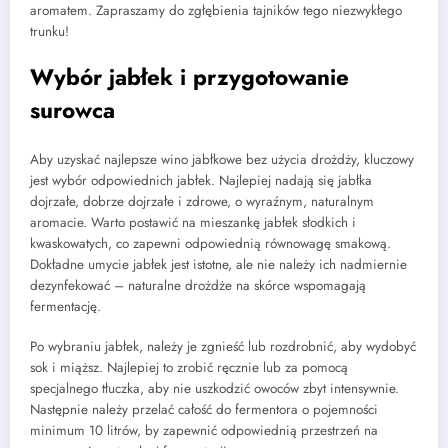
aromatem. Zapraszamy do zgłębienia tajników tego niezwykłego
trunku!
Wybór jabłek i przygotowanie
surowca
Aby uzyskać najlepsze wino jabłkowe bez użycia drożdży, kluczowy
jest wybór odpowiednich jabłek. Najlepiej nadają się jabłka
dojrzałe, dobrze dojrzałe i zdrowe, o wyraźnym, naturalnym
aromacie. Warto postawić na mieszankę jabłek słodkich i
kwaskowatych, co zapewni odpowiednią równowagę smakową.
Dokładne umycie jabłek jest istotne, ale nie należy ich nadmiernie
dezynfekować – naturalne drożdże na skórce wspomagają
fermentację.
Po wybraniu jabłek, należy je zgnieść lub rozdrobnić, aby wydobyć
sok i miąższ. Najlepiej to zrobić ręcznie lub za pomocą
specjalnego tłuczka, aby nie uszkodzić owoców zbyt intensywnie.
Następnie należy przelać całość do fermentora o pojemności
minimum 10 litrów, by zapewnić odpowiednią przestrzeń na