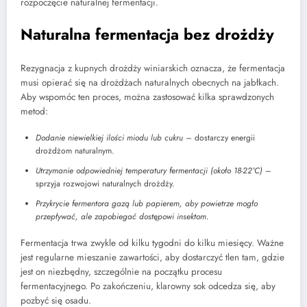
rozpoczęcie naturalnej fermentacji.
Naturalna fermentacja bez drożdży
Rezygnacja z kupnych drożdży winiarskich oznacza, że fermentacja
musi opierać się na drożdżach naturalnych obecnych na jabłkach.
Aby wspomóc ten proces, można zastosować kilka sprawdzonych
metod:
Dodanie niewielkiej ilości miodu lub cukru
– dostarczy energii
drożdżom naturalnym.
Utrzymanie odpowiedniej temperatury fermentacji (około 18-22°C)
–
sprzyja rozwojowi naturalnych drożdży.
Przykrycie fermentora gazą lub papierem, aby powietrze mogło
przepływać, ale zapobiegać dostępowi insektom.
Fermentacja trwa zwykle od kilku tygodni do kilku miesięcy. Ważne
jest regularne mieszanie zawartości, aby dostarczyć tlen tam, gdzie
jest on niezbędny, szczególnie na początku procesu
fermentacyjnego. Po zakończeniu, klarowny sok odcedza się, aby
pozbyć się osadu.