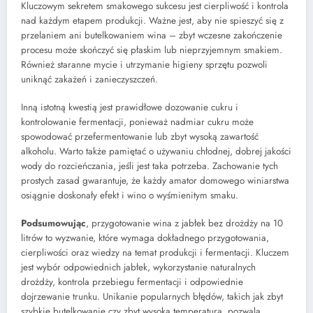
Kluczowym sekretem smakowego sukcesu jest cierpliwość i kontrola
nad każdym etapem produkcji. Ważne jest, aby nie spieszyć się z
przelaniem ani butelkowaniem wina – zbyt wczesne zakończenie
procesu może skończyć się płaskim lub nieprzyjemnym smakiem.
Również staranne mycie i utrzymanie higieny sprzętu pozwoli
uniknąć zakażeń i zanieczyszczeń.
Inną istotną kwestią jest prawidłowe dozowanie cukru i
kontrolowanie fermentacji, ponieważ nadmiar cukru może
spowodować przefermentowanie lub zbyt wysoką zawartość
alkoholu. Warto także pamiętać o używaniu chłodnej, dobrej jakości
wody do rozcieńczania, jeśli jest taka potrzeba. Zachowanie tych
prostych zasad gwarantuje, że każdy amator domowego winiarstwa
osiągnie doskonały efekt i wino o wyśmienitym smaku.
Podsumowując
, przygotowanie wina z jabłek bez drożdży na 10
litrów to wyzwanie, które wymaga dokładnego przygotowania,
cierpliwości oraz wiedzy na temat produkcji i fermentacji. Kluczem
jest wybór odpowiednich jabłek, wykorzystanie naturalnych
drożdży, kontrola przebiegu fermentacji i odpowiednie
dojrzewanie trunku. Unikanie popularnych błędów, takich jak zbyt
szybkie butelkowanie czy zbyt wysoka temperatura, pozwala