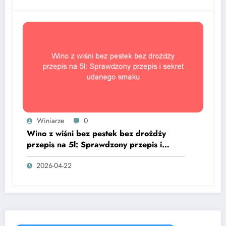
Winiarze
0
Wino z wiśni bez pestek bez drożdży
przepis na 5l: Sprawdzony przepis i
sekret udanego smaku
2026-04-22