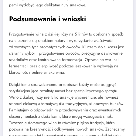
pełni wydobyć jego delikatne nuty smakowe.
Podsumowanie i wnioski
Przygotowanie wina z dzikiej róży na 5 litrów to doskonały sposób
na cieszenie się smakiem natury i wykorzystanie właściwości
zdrowotnych tych aromatycznych owoców. Kluczem do sukcesu jest
staranny wybór i przygotowanie owoców, precyzyjne dawkowanie
składników oraz kontrolowana fermentacja. Optymalne warunki
fermentacji oraz cierpliwość podczas leżakowania wpływają na
klarowność i pełnię smaku wina.
Dzięki temu sprawdzonemu przepisowi każdy może osiągnąć
satysfakcjonujące rezultaty nawet bez specjalistycznego sprzętu.
Wino z dzikiej róży nie tylko smakuje wyśmienicie, ale również
stanowi ciekawą alternatywę dla tradycyjnych, sklepowych trunków.
Pamiętajmy o odpowiednim przechowywaniu oraz ewentualnych
eksperymentach z dodatkami, które mogą wzbogacić smak.
Tworzenie domowego wina to również piękna tradycja, która
pozwala na kreatywność i odkrywanie nowych smaków. Zachęcamy
do rozpoczęcia tej fascynującej przygody z winem z dzikiej róży.