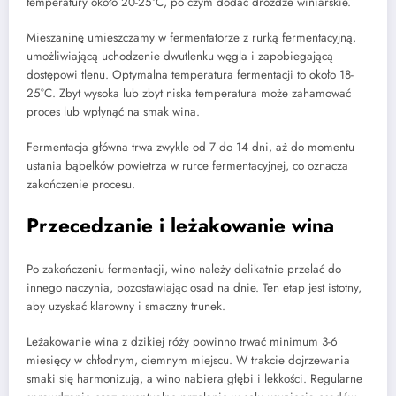
temperatury około 20-25°C, po czym dodać drożdże winiarskie.
Mieszaninę umieszczamy w fermentatorze z rurką fermentacyjną,
umożliwiającą uchodzenie dwutlenku węgla i zapobiegającą
dostępowi tlenu. Optymalna temperatura fermentacji to około 18-
25°C. Zbyt wysoka lub zbyt niska temperatura może zahamować
proces lub wpłynąć na smak wina.
Fermentacja główna trwa zwykle od 7 do 14 dni, aż do momentu
ustania bąbelków powietrza w rurce fermentacyjnej, co oznacza
zakończenie procesu.
Przecedzanie i leżakowanie wina
Po zakończeniu fermentacji, wino należy delikatnie przelać do
innego naczynia, pozostawiając osad na dnie. Ten etap jest istotny,
aby uzyskać klarowny i smaczny trunek.
Leżakowanie wina z dzikiej róży powinno trwać minimum 3-6
miesięcy w chłodnym, ciemnym miejscu. W trakcie dojrzewania
smaki się harmonizują, a wino nabiera głębi i lekkości. Regularne