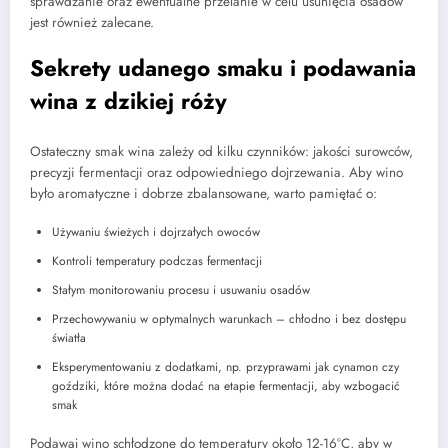
sprawdzanie oraz ewentualne przelanie w celu usunięcia osadów
jest również zalecane.
Sekrety udanego smaku i podawania
wina z dzikiej róży
Ostateczny smak wina zależy od kilku czynników: jakości surowców,
precyzji fermentacji oraz odpowiedniego dojrzewania. Aby wino
było aromatyczne i dobrze zbalansowane, warto pamiętać o:
Używaniu świeżych i dojrzałych owoców
Kontroli temperatury podczas fermentacji
Stałym monitorowaniu procesu i usuwaniu osadów
Przechowywaniu w optymalnych warunkach – chłodno i bez dostępu
światła
Eksperymentowaniu z dodatkami, np. przyprawami jak cynamon czy
goździki, które można dodać na etapie fermentacji, aby wzbogacić
smak
Podawaj wino schłodzone do temperatury około 12-16°C, aby w