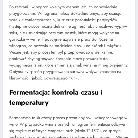
Po zebraniu winogron kolejnym etapem jest ich odpowiednie
przygotowanie. Winogrona należy dokładnie umyć, aby usunąć
wszelkie zanieczyszczenia, kurz oraz pozostałości pestycydów.
Następnie owoce można delikatnie zgnieść, aby umożliwić wypływ
soku, nie uszkadzając przy tym pestek, które mogą wpłynąć na
goryczkę w winie. Tradycyjnie używa się prasy do tłoczenia
winogron, co pozwala na oddzielenie soku od skórek i miąższu.
Ważne jest, aby proces ten był przeprowadzony delikatnie,
ponieważ zbyt agresywne tłoczenie może prowadzić do
wyciągnięcia tanin, które zmieniają smak wina na mniej przyjemny.
Optymalny sposób przygotowania surowca wpływa znacząco na
klarowność i jakość powstającego trunku.
Fermentacja: kontrola czasu i
temperatury
Fermentacja to kluczowy proces przemiany soku winogronowego w
wino. W przypadku wina z białych winogron fermentacja odbywa
się zwykle w niższych temperaturach (około 12-18°C), co sprzyja
zachowaniu świeżości aromatów i zapobiega ich utlenianiu. Ważne