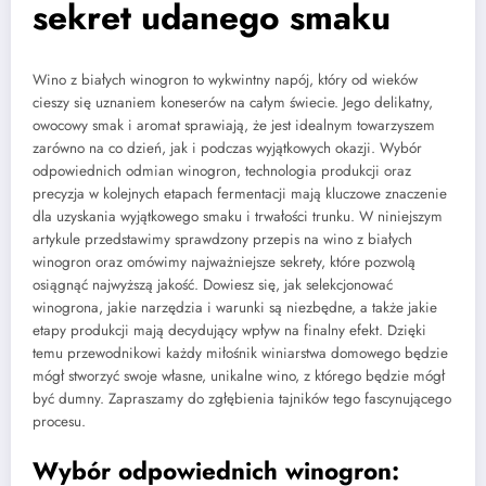
sekret udanego smaku
Wino z białych winogron to wykwintny napój, który od wieków
cieszy się uznaniem koneserów na całym świecie. Jego delikatny,
owocowy smak i aromat sprawiają, że jest idealnym towarzyszem
zarówno na co dzień, jak i podczas wyjątkowych okazji. Wybór
odpowiednich odmian winogron, technologia produkcji oraz
precyzja w kolejnych etapach fermentacji mają kluczowe znaczenie
dla uzyskania wyjątkowego smaku i trwałości trunku. W niniejszym
artykule przedstawimy sprawdzony przepis na wino z białych
winogron oraz omówimy najważniejsze sekrety, które pozwolą
osiągnąć najwyższą jakość. Dowiesz się, jak selekcjonować
winogrona, jakie narzędzia i warunki są niezbędne, a także jakie
etapy produkcji mają decydujący wpływ na finalny efekt. Dzięki
temu przewodnikowi każdy miłośnik winiarstwa domowego będzie
mógł stworzyć swoje własne, unikalne wino, z którego będzie mógł
być dumny. Zapraszamy do zgłębienia tajników tego fascynującego
procesu.
Wybór odpowiednich winogron: