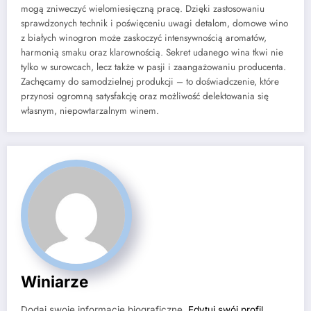
mogą zniweczyć wielomiesięczną pracę. Dzięki zastosowaniu
sprawdzonych technik i poświęceniu uwagi detalom, domowe wino
z białych winogron może zaskoczyć intensywnością aromatów,
harmonią smaku oraz klarownością. Sekret udanego wina tkwi nie
tylko w surowcach, lecz także w pasji i zaangażowaniu producenta.
Zachęcamy do samodzielnej produkcji – to doświadczenie, które
przynosi ogromną satysfakcję oraz możliwość delektowania się
własnym, niepowtarzalnym winem.
Winiarze
Dodaj swoje informacje biograficzne.
Edytuj swój profil