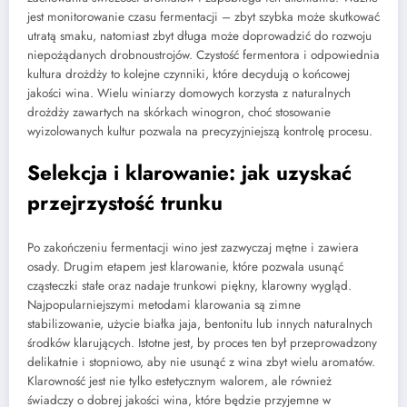
jest monitorowanie czasu fermentacji – zbyt szybka może skutkować
utratą smaku, natomiast zbyt długa może doprowadzić do rozwoju
niepożądanych drobnoustrojów. Czystość fermentora i odpowiednia
kultura drożdży to kolejne czynniki, które decydują o końcowej
jakości wina. Wielu winiarzy domowych korzysta z naturalnych
drożdży zawartych na skórkach winogron, choć stosowanie
wyizolowanych kultur pozwala na precyzyjniejszą kontrolę procesu.
Selekcja i klarowanie: jak uzyskać
przejrzystość trunku
Po zakończeniu fermentacji wino jest zazwyczaj mętne i zawiera
osady. Drugim etapem jest klarowanie, które pozwala usunąć
cząsteczki stałe oraz nadaje trunkowi piękny, klarowny wygląd.
Najpopularniejszymi metodami klarowania są zimne
stabilizowanie, użycie białka jaja, bentonitu lub innych naturalnych
środków klarujących. Istotne jest, by proces ten był przeprowadzony
delikatnie i stopniowo, aby nie usunąć z wina zbyt wielu aromatów.
Klarowność jest nie tylko estetycznym walorem, ale również
świadczy o dobrej jakości wina, które będzie przyjemne w