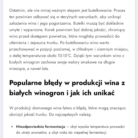
Ostatnim, ale nie mniej ważnym etapem jest butelkowanie. Proces
ten powinien odbywać się w sterylnych warunkach, aby uniknąć
zakażenia wina i jego pogorszenia. Butelki muszą być dokładnie
umyte i wyparzone. Korek powinien być dobrej jakości, chroniący
wino przed dostępem powietrza, które mogłoby prowadzić do
utlenienia i zepsucia trunku. Po butelkowaniu wino warto
przechowywać w pozycji poziomej, w chłodnym i ciemnym miejscu,
o stałej temperaturze około 10-15°C. Dzięki tym warunkom wino z
białych winogron zachowa swoje walory smakowe na długie
miesiące, a nawet lata.
Popularne błędy w produkcji wina z
białych winogron i jak ich unikać
W produkcji domowego wina łatwo o błędy, które mogą znacząco
obniżyć jakość trunku. Do najczęstszych należą:
Nieodpowiednia fermentacja
– zbyt wysoka temperatura prowadzi
do utraty aromatów, a zbyt niska do niepełnej fermentacji.