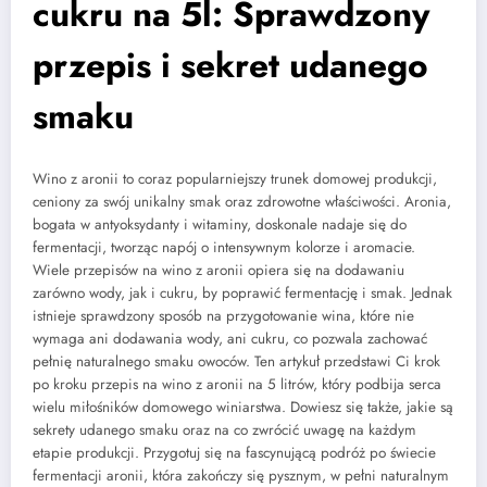
cukru na 5l: Sprawdzony
przepis i sekret udanego
smaku
Wino z aronii to coraz popularniejszy trunek domowej produkcji,
ceniony za swój unikalny smak oraz zdrowotne właściwości. Aronia,
bogata w antyoksydanty i witaminy, doskonale nadaje się do
fermentacji, tworząc napój o intensywnym kolorze i aromacie.
Wiele przepisów na wino z aronii opiera się na dodawaniu
zarówno wody, jak i cukru, by poprawić fermentację i smak. Jednak
istnieje sprawdzony sposób na przygotowanie wina, które nie
wymaga ani dodawania wody, ani cukru, co pozwala zachować
pełnię naturalnego smaku owoców. Ten artykuł przedstawi Ci krok
po kroku przepis na wino z aronii na 5 litrów, który podbija serca
wielu miłośników domowego winiarstwa. Dowiesz się także, jakie są
sekrety udanego smaku oraz na co zwrócić uwagę na każdym
etapie produkcji. Przygotuj się na fascynującą podróż po świecie
fermentacji aronii, która zakończy się pysznym, w pełni naturalnym