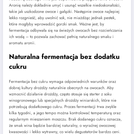
Aronię należy dokładnie umyć i usunąć wszelkie niedoskonałości,
takie jak uszkodzone owoce i gałązki. Następnie owoce najlepiej
lekko rozgnieść, aby uwolnić sok, nie miażdżąc jednak pestek,
które mogłyby wprowadzić gorzki smak. Ważne jest, by
fermentacja odbywała się na świeżych owocach bez rozcieńczania
ich wodą – to pozwala zachować pełnię naturalnego smaku i
aromatu aronii.
Naturalna fermentacja bez dodatku
cukru
Fermentacja bez cukru wymaga odpowiednich warunków oraz
dobrej kultury drożdży naturalnie obecnych na owocach. Aby
wzmocnić działanie drożdży, często stosuje się starter z soku
winogronowego lub specjalnych drożdży winiarskich, które nie
potrzebują dodatkowego cukru. Proces fermentacji trwa zwykle
kilka tygodni, a jego tempo można kontrolować temperaturą oraz
regularnym mieszaniem moszczu. Brak dodanego cukru oznacza,
że smak wina będzie bardziej naturalny, o wyraźnej owocowej
kwasowości i lekko wytrawny, co wielu degustatorów bardzo ceni.