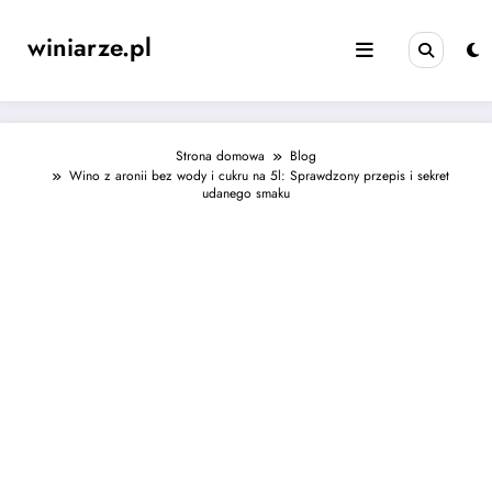
Skip
to
winiarze.pl
content
Strona domowa
Blog
Wino z aronii bez wody i cukru na 5l: Sprawdzony przepis i sekret
udanego smaku