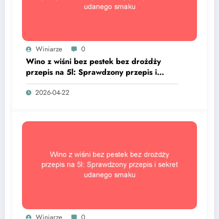
Winiarze
0
Wino z wiśni bez pestek bez drożdży
przepis na 5l: Sprawdzony przepis i
sekret udanego smaku
2026-04-22
Winiarze
0