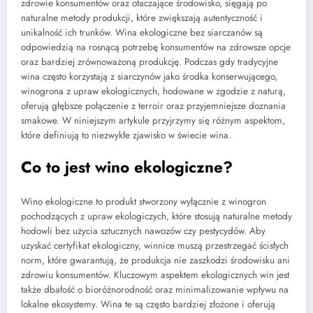
zdrowie konsumentów oraz otaczające środowisko, sięgają po
naturalne metody produkcji, które zwiększają autentyczność i
unikalność ich trunków. Wina ekologiczne bez siarczanów są
odpowiedzią na rosnącą potrzebę konsumentów na zdrowsze opcje
oraz bardziej zrównoważoną produkcję. Podczas gdy tradycyjne
wina często korzystają z siarczynów jako środka konserwującego,
winogrona z upraw ekologicznych, hodowane w zgodzie z naturą,
oferują głębsze połączenie z terroir oraz przyjemniejsze doznania
smakowe. W niniejszym artykule przyjrzymy się różnym aspektom,
które definiują to niezwykłe zjawisko w świecie wina.
Co to jest wino ekologiczne?
Wino ekologiczne to produkt stworzony wyłącznie z winogron
pochodzących z upraw ekologiczych, które stosują naturalne metody
hodowli bez użycia sztucznych nawozów czy pestycydów. Aby
uzyskać certyfikat ekologiczny, winnice muszą przestrzegać ścisłych
norm, które gwarantują, że produkcja nie zaszkodzi środowisku ani
zdrowiu konsumentów. Kluczowym aspektem ekologicznych win jest
także dbałość o bioróżnorodność oraz minimalizowanie wpływu na
lokalne ekosystemy. Wina te są często bardziej złożone i oferują