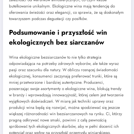
butelkowanie unikalnym. Ekologiczne wina mają tendencję do
oferowania świeżości oraz elegancji, co sprawia, że są doskonałym
towarzyszem podczas degustacji czy posiłków.
Podsumowanie i przyszłość win
ekologicznych bez siarczanów
Wina ekologiczne bezsiarczanów to nie tylko strategia
odpowiadająca na potrzeby zdrowych wyborów, ale także wyraz
pasji oraz szacunku dla natury. W obliczu rosnącej świadomości
ekologicznej, konsumenci zaczynają preferować trunki, które są
mniej przetworzone i bardziej autentyczne. Producenci,
poszerzając swoje asortymenty o ekologiczne wina, blokują trendy
w branży i wprowadzają innowacyjność, której celem jest tworzenie
wyjątkowych doświadczeń. W miarę jak techniki uprawy oraz
produkcji wina będą się rozwijać, można spodziewać się jeszcze
większej różnorodności win bezsiarczanowych na rynku. Ci, którzy
pragną odkrywać nowe smaki, powinni z całą pewnością
spróbować tych ekologicznych skarbów, aby w pełni docenić ich
potencjał oraz wpływ na przyszłość przemysłu winiarskiego.