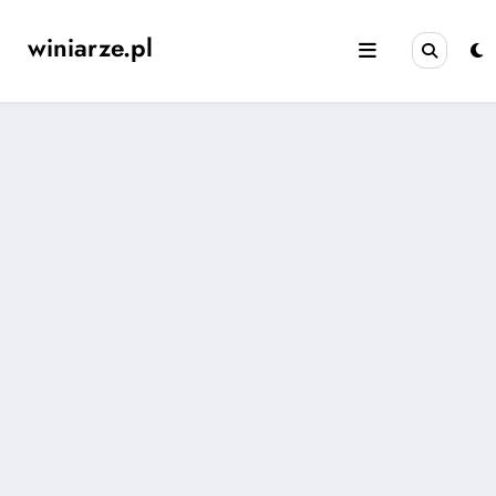
Skip
to
winiarze.pl
content