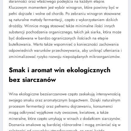
staranności oraz właściwego podejścia na każdym etapie.
Kluczowym momentem jest wybór winogron, które powinny być w
pełni dojrzałe i wolne od chorób. Po zebraniu winogron stosowane
są naturalne metody fermentacji, często z wykorzystaniem dzikich
drożdży. Winnice mogą stosować także minimalne ilości innych
substancji pochodzenia organicznego, takich jak siarka, która może
być dodawana w bardzo ograniczonych ilościach na etapie
butelkowania. Warto także wspomnieć o konieczności zachowania
odpowiednich warunków przechowywania, aby uniknąć utleniania i
zminimalizować ryzyko rozwoju niepożądanych mikroorganizmów.
Smak i aromat win ekologicznych
bez siarczanów
Wina ekologiczne bezsiarczanowe często zaskakują intensywnością
swojego smaku oraz aromatycznym bogactwem. Dzięki naturalnym
procesom fermentacji oraz pełnemu dojrzewaniu, konsumenci
mogą odkrywać wyjątkowe nuty owocowe, kwiatowe, a także
mineralne, które często umykają w winach z dodatkiem siarczynów.
Doznania smakowe są bardziej różnorodne i mogą zmieniać się w
zależności od warunków atmosferycznych, co czyni każde