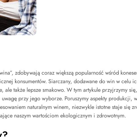
wina”, zdobywają coraz większą popularność wśród koneseró
icznej konsumentów. Siarczany, dodawane do win w celu ic
e, ale także lepsze smakowo. W tym artykule przyjrzymy się
cić uwagę przy jego wyborze. Poruszymy aspekty produkcji,
resowaniem naturalnym winem, niezwykle istotne staje się z
dające naszym wartościom ekologicznym i zdrowotnym.
w?