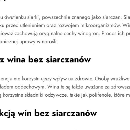
ku dwutlenku siarki, powszechnie znanego jako siarczan. S
nku przed utlenieniem oraz rozwojem mikroorganizmów. Wina
eważ zachowują oryginalne cechy winogron. Proces ich pro
rganicznej uprawy winorośli.
z wina bez siarczanów
potencjalnie korzystniejszy wpływ na zdrowie. Osoby wrażl
układem oddechowym. Wina te są także uważane za zdrowszą
 korzystne składniki odżywcze, takie jak polifenole, które
cją win bez siarczanów