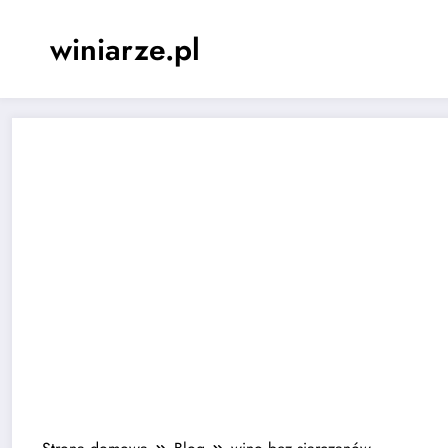
Skip
to
winiarze.pl
content