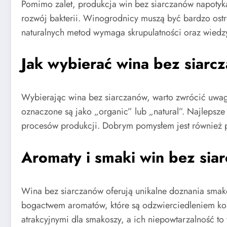
Pomimo zalet, produkcja win bez siarczanów napotyka 
rozwój bakterii. Winogrodnicy muszą być bardzo ost
naturalnych metod wymaga skrupulatności oraz wiedzy o
Jak wybierać wina bez siarc
Wybierając wina bez siarczanów, warto zwrócić uwagę 
oznaczone są jako „organic” lub „natural”. Najleps
procesów produkcji. Dobrym pomysłem jest również p
Aromaty i smaki win bez sia
Wina bez siarczanów oferują unikalne doznania smak
bogactwem aromatów, które są odzwierciedleniem kon
atrakcyjnymi dla smakoszy, a ich niepowtarzalność to