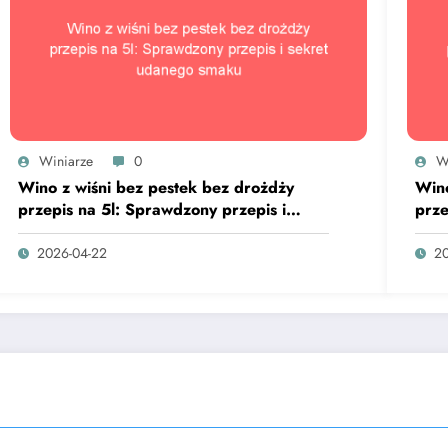
Winiarze
0
W
Wino z wiśni bez pestek bez drożdży
Wino
przepis na 5l: Sprawdzony przepis i
prze
sekret udanego smaku
sek
2026-04-22
20