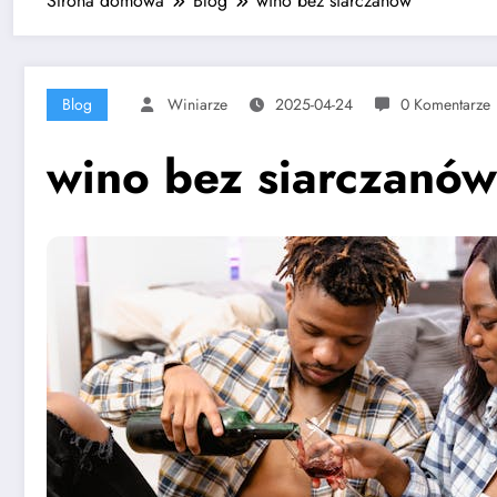
Strona domowa
Blog
wino bez siarczanów
Blog
Winiarze
2025-04-24
0 Komentarze
wino bez siarczanów