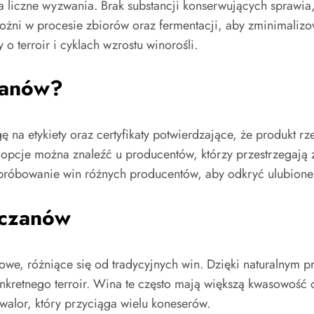
liczne wyzwania. Brak substancji konserwujących sprawia, ż
rożni w procesie zbiorów oraz fermentacji, aby zminimali
 terroir i cyklach wzrostu winorośli.
zanów?
na etykiety oraz certyfikaty potwierdzające, że produkt rz
ze opcje można znaleźć u producentów, którzy przestrzega
róbowanie win różnych producentów, aby odkryć ulubione 
rczanów
owe, różniące się od tradycyjnych win. Dzięki naturalnym 
kretnego terroir. Wina te często mają większą kwasowość 
 walor, który przyciąga wielu koneserów.