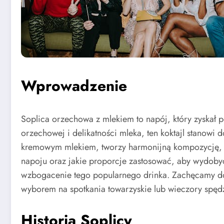
Wprowadzenie
Soplica orzechowa z mlekiem to napój, który zyskał 
orzechowej i delikatności mleka, ten koktajl stanow
kremowym mlekiem, tworzy harmonijną kompozycję, kt
napoju oraz jakie proporcje zastosować, aby wydobyć
wzbogacenie tego popularnego drinka. Zachęcamy do
wyborem na spotkania towarzyskie lub wieczory spędz
Historia Soplicy