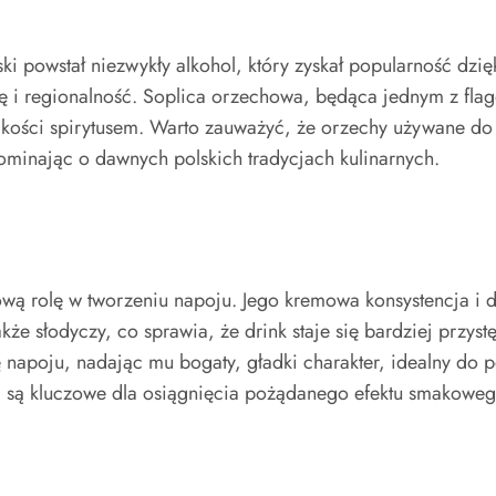
ski powstał niezwykły alkohol, który zyskał popularność dzięk
ycję i regionalność. Soplica orzechowa, będąca jednym z fla
kości spirytusem. Warto zauważyć, że orzechy używane do
pominając o dawnych polskich tradycjach kulinarnych.
zową rolę w tworzeniu napoju. Jego kremowa konsystencja i
że słodyczy, co sprawia, że drink staje się bardziej przyst
ę napoju, nadając mu bogaty, gładki charakter, idealny do
 są kluczowe dla osiągnięcia pożądanego efektu smakoweg