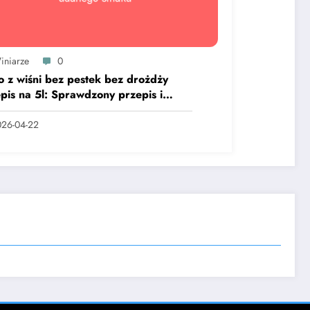
iniarze
0
 z wiśni bez pestek bez drożdży
pis na 5l: Sprawdzony przepis i
ret udanego smaku
26-04-22