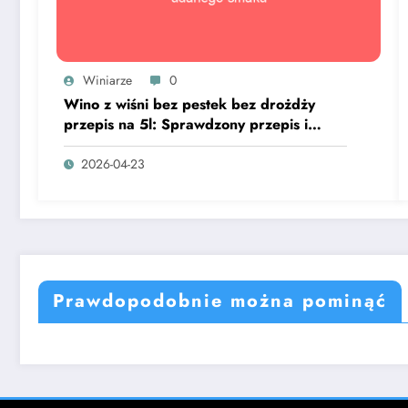
Winiarze
0
Wino z wiśni bez pestek bez drożdży
przepis na 5l: Sprawdzony przepis i
sekret udanego smaku
2026-04-23
Prawdopodobnie można pominąć