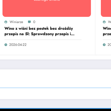
Winiarze
0
W
Wino z wiśni bez pestek bez drożdży
Wino
przepis na 5l: Sprawdzony przepis i
prze
sekret udanego smaku
sek
2026-04-22
20