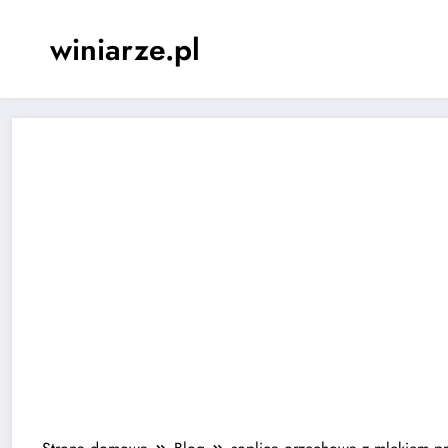
Skip
to
winiarze.pl
content