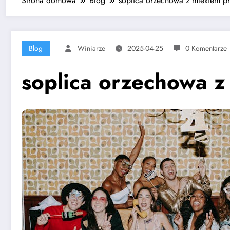
Strona domowa
Blog
soplica orzechowa z mlekiem p
Blog
Winiarze
2025-04-25
0 Komentarze
soplica orzechowa z