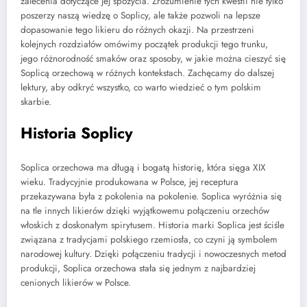
zalecenia dotyczące jej spożycia. Zrozumienie tych kwestii nie tylko
poszerzy naszą wiedzę o Soplicy, ale także pozwoli na lepsze
dopasowanie tego likieru do różnych okazji. Na przestrzeni
kolejnych rozdziałów omówimy początek produkcji tego trunku,
jego różnorodność smaków oraz sposoby, w jakie można cieszyć się
Soplicą orzechową w różnych kontekstach. Zachęcamy do dalszej
lektury, aby odkryć wszystko, co warto wiedzieć o tym polskim
skarbie.
Historia Soplicy
Soplica orzechowa ma długą i bogatą historię, która sięga XIX
wieku. Tradycyjnie produkowana w Polsce, jej receptura
przekazywana była z pokolenia na pokolenie. Soplica wyróżnia się
na tle innych likierów dzięki wyjątkowemu połączeniu orzechów
włoskich z doskonałym spirytusem. Historia marki Soplica jest ściśle
związana z tradycjami polskiego rzemiosła, co czyni ją symbolem
narodowej kultury. Dzięki połączeniu tradycji i nowoczesnych metod
produkcji, Soplica orzechowa stała się jednym z najbardziej
cenionych likierów w Polsce.