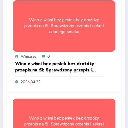
Winiarze
0
Wino z wiśni bez pestek bez drożdży
przepis na 5l: Sprawdzony przepis i
sekret udanego smaku
2026-04-22