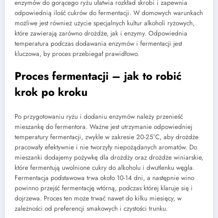
enzymów do gorącego ryżu ułatwia rozkład skrobi i zapewnia
odpowiednią ilość cukrów do fermentacji. W domowych warunkach
możliwe jest również użycie specjalnych kultur alkoholi ryżowych,
które zawierają zarówno drożdże, jak i enzymy. Odpowiednia
temperatura podczas dodawania enzymów i fermentacji jest
kluczowa, by proces przebiegał prawidłowo.
Proces fermentacji – jak to robić
krok po kroku
Po przygotowaniu ryżu i dodaniu enzymów należy przenieść
mieszankę do fermentora. Ważne jest utrzymanie odpowiedniej
temperatury fermentacji, zwykle w zakresie 20-25°C, aby drożdże
pracowały efektywnie i nie tworzyły niepożądanych aromatów. Do
mieszanki dodajemy pożywkę dla drożdży oraz drożdże winiarskie,
które fermentują uwolnione cukry do alkoholu i dwutlenku węgla.
Fermentacja podstawowa trwa około 10-14 dni, a następnie wino
powinno przejść fermentację wtórną, podczas której klaruje się i
dojrzewa. Proces ten może trwać nawet do kilku miesięcy, w
zależności od preferencji smakowych i czystości trunku.