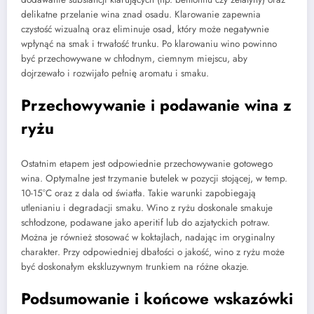
delikatne przelanie wina znad osadu. Klarowanie zapewnia
czystość wizualną oraz eliminuje osad, który może negatywnie
wpłynąć na smak i trwałość trunku. Po klarowaniu wino powinno
być przechowywane w chłodnym, ciemnym miejscu, aby
dojrzewało i rozwijało pełnię aromatu i smaku.
Przechowywanie i podawanie wina z
ryżu
Ostatnim etapem jest odpowiednie przechowywanie gotowego
wina. Optymalne jest trzymanie butelek w pozycji stojącej, w temp.
10-15°C oraz z dala od światła. Takie warunki zapobiegają
utlenianiu i degradacji smaku. Wino z ryżu doskonale smakuje
schłodzone, podawane jako aperitif lub do azjatyckich potraw.
Można je również stosować w koktajlach, nadając im oryginalny
charakter. Przy odpowiedniej dbałości o jakość, wino z ryżu może
być doskonałym ekskluzywnym trunkiem na różne okazje.
Podsumowanie i końcowe wskazówki