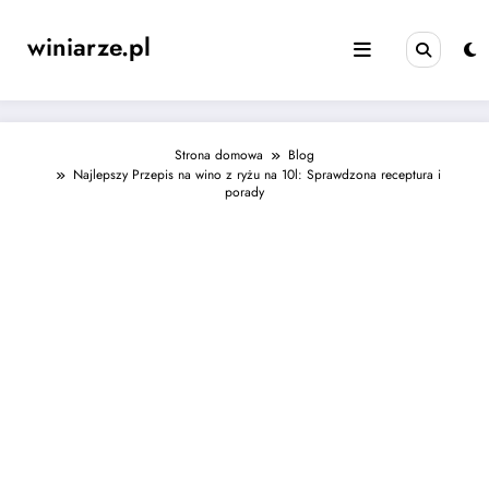
Skip
to
winiarze.pl
content
Strona domowa
Blog
Najlepszy Przepis na wino z ryżu na 10l: Sprawdzona receptura i
porady