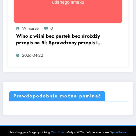
Winiarze
0
Wino z wiśni bez pestek bez drożdży
przepis na 5l: Sprawdzony przepis i
sekret udanego smaku
2026-04-22
Prawdopodobnie można pominąć
NewsBlogger - Magazyn i blog
WordPress
Motyw 2026 | Wspierane przez
SpiceThemes