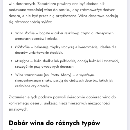
win deserowych. Zasadniczo powinny one być słodsze niż
podawane wcześniej wino do posiłku, aby zrównoważyć słodycz
deseru, a nie być przez nią przytłoczone. Wina deserowe cechują
się różnorodnością stylów:
Wina słodkie
– bogate w cukier resztkowy, często o intensywnych
aromatach owoców i miodu.
Półsłodkie
– balansują między słodyczą a kwasowością, idealne dla
deserów umiarkowanie słodkich.
Musujące
– lekko słodkie lub półsłodkie, dodają lekkości i świeżości,
szczególnie przy owocowych deserach.
Wina wzmacniane
(np. Porto, Sherry) – o wyraźnym,
skoncentrowanym smaku, pasują do cięższych deserów, takich jak
czekolada czy orzechy.
Zrozumienie tych podstaw pozwoli świadomie dobierać wino do
konkretnego deseru, unikając niezamierzonych niezgodności
smakowych.
Dobór wina do różnych typów