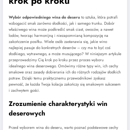
krok po kroku
Wybór odpowiedniego wina do deseru
to sztuka, która potrafi
wzbogacić smak zarówno słodkości, jak i samego trunku. Dobór
właściwego wina może podkreślić smak ciast, owoców, a nawet
lodów, tworząc harmonijną i niezapomnianą kompozycję na
zakończenie posiłku. Wiele osób zastanawia się, jakie wino
najlepiej pasuje do konkretnych deserów – czy ma to być coś
słodkiego, wytrawnego, a może musującego? W niniejszym artykule
przeprowadzimy Cię krok po kroku przez proces wyboru
idealnego wina deserowego. Omówimy różne typy win, ich cechy
smakowe oraz zasady dobierania ich do różnych rodzajów słodkich
potraw. Dzięki temu praktycznemu przewodnikowi zyskasz
pewność, że każda Twoja kolacja zakończy się smakowym sukcesem
i zachwytem gości.
Zrozumienie charakterystyki win
deserowych
Przed wyborem wina do deseru, warto poznać podstawowe cechy