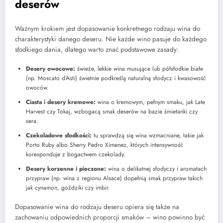
deserów
Ważnym krokiem jest dopasowanie konkretnego rodzaju wina do
charakterystyki danego deseru. Nie każde wino pasuje do każdego
słodkiego dania, dlatego warto znać podstawowe zasady:
Desery owocowe:
świeże, lekkie wina musujące lub półsłodkie białe
(np. Moscato d’Asti) świetnie podkreślą naturalną słodycz i kwasowość
owoców.
Ciasta i desery kremowe:
wina o kremowym, pełnym smaku, jak Late
Harvest czy Tokaj, wzbogacą smak deserów na bazie śmietanki czy
sera.
Czekoladowe słodkości:
tu sprawdzą się wina wzmacniane, takie jak
Porto Ruby albo Sherry Pedro Ximenez, których intensywność
koresponduje z bogactwem czekolady.
Desery korzenne i pieczone:
wina o delikatnej słodyczy i aromatach
przypraw (np. wina z regionu Alsace) dopełnią smak przypraw takich
jak cynamon, goździki czy imbir.
Dopasowanie wina do rodzaju deseru opiera się także na
zachowaniu odpowiednich proporcji smaków – wino powinno być