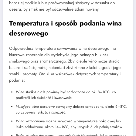
bardziej słodkie lub o porównywalnej słodyczy w stosunku do
deseru, by smak nie był odczuwalnie zdominowany.
Temperatura i sposób podania wina
deserowego
Odpowiednia temperatura serwowania wina deserowego ma
kluczowe znaczenie dla wydobycia jego pełnego bukietu
smakowego oraz aromatycznego. Zbyt ciepłe wino może stracić
balans i stać się mdłe, natomiast zbyt zimne z kolei łagodzi jego
smaki i aromaty. Oto kilka wskazówek dotyczących temperatury i
podania:
Wina słodkie białe
powinny być schłodzone do ok. 8–10°C, co
podkreśli ich świeżość i kwasowość.
Musujące wina deserowe
serwujemy dobrze schłodzone, około 6–8°C,
co zapewnia lekkość i świeżość.
Wina wzmacniane
można serwować w temperaturze pokojowej lub
lekko schłodzone, około 14–16°C, aby uwypuklić ich pełnię smaków.
Podawaj wina deserowe w odpowiednich kieliszkach
, które koncentrują