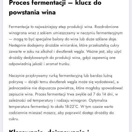
Proces fermentacji – klucz do
powstania wina
Fermentacja to najważniejszy etap produkcji wina. Rozdrobnione
winogrona wraz z sokiem umieszczamy w naczyniu fermentacyjnym
— mogą to być specjalne balony do wina lub duże szklane słoje.
Następnie dodajemy drożdże winiarskie, które przekształcą cukry
zawarte w soku na alkohol i dwutlenek węgla. Ważne jest, aby użyć
drożdży dedykowanych do produkcji wina, gdyż zapewnią one
odpowiednią jakość i aromat trunku.
Naczynie przykrywamy rurką fermentacyjną lub bardzo luźną
pokrywą – dzięki temu dwutlenek węgla może się wydostawać, a
jednocześnie nie dopuszcza powietrza, które mogłoby spowodować
zepsucie wina. Proces fermentacji trwa zwykle od 7 do 14 dni, w
zależności od temperatury i rodzaju winogron. Optymalna
temperatura fermentacji to około 18-22°C. W tym czasie warto
codziennie mieszać moszcz, aby poprawić dostęp drożdży do
cukru.