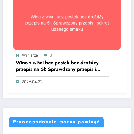
Winiarze
0
Wino z wiśni bez pestek bez drożdży
przepis na 5l: Sprawdzony przepis i
sekret udanego smaku
2026-04-22
Prawdopodobnie można pominąć