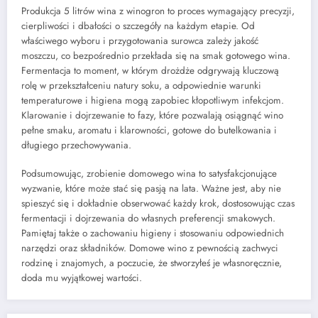
Produkcja 5 litrów wina z winogron to proces wymagający precyzji,
cierpliwości i dbałości o szczegóły na każdym etapie. Od
właściwego wyboru i przygotowania surowca zależy jakość
moszczu, co bezpośrednio przekłada się na smak gotowego wina.
Fermentacja to moment, w którym drożdże odgrywają kluczową
rolę w przekształceniu natury soku, a odpowiednie warunki
temperaturowe i higiena mogą zapobiec kłopotliwym infekcjom.
Klarowanie i dojrzewanie to fazy, które pozwalają osiągnąć wino
pełne smaku, aromatu i klarowności, gotowe do butelkowania i
długiego przechowywania.
Podsumowując, zrobienie domowego wina to satysfakcjonujące
wyzwanie, które może stać się pasją na lata. Ważne jest, aby nie
spieszyć się i dokładnie obserwować każdy krok, dostosowując czas
fermentacji i dojrzewania do własnych preferencji smakowych.
Pamiętaj także o zachowaniu higieny i stosowaniu odpowiednich
narzędzi oraz składników. Domowe wino z pewnością zachwyci
rodzinę i znajomych, a poczucie, że stworzyłeś je własnoręcznie,
doda mu wyjątkowej wartości.