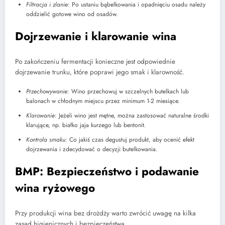
Filtracja i zlanie
: Po ustaniu bąbelkowania i opadnięciu osadu należy
oddzielić gotowe wino od osadów.
Dojrzewanie i klarowanie wina
Po zakończeniu fermentacji konieczne jest odpowiednie
dojrzewanie trunku, które poprawi jego smak i klarowność.
Przechowywanie
: Wino przechowuj w szczelnych butelkach lub
balonach w chłodnym miejscu przez minimum 1-2 miesiące.
Klarowanie
: Jeżeli wino jest mętne, można zastosować naturalne środki
klarujące, np. białko jaja kurzego lub bentonit.
Kontrola smaku
: Co jakiś czas degustuj produkt, aby ocenić efekt
dojrzewania i zdecydować o decyzji butelkowania.
BMP: Bezpieczeństwo i podawanie
wina ryżowego
Przy produkcji wina bez drożdży warto zwrócić uwagę na kilka
zasad higienicznych i bezpieczeństwa.