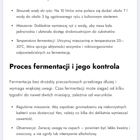
Stosunek wody do ryżu
: Na 10 litrów wina poleca się dodać około 7 l
wody do około 3 kg ugotowanego ryżu z kulturowym starterem.
Mieszanie
: Dokładnie wymieszaj ryż z wodą, aby masa była
jednorodna i ułatwiała dostęp drobnoustrojom do substratów.
Temperatura fermentacji
: Utrzymuj mieszaninę w temperaturze 25–
30°C, która sprzyja aktywności enzymów i mikroorganizmów
odpowiedzialnych za fermentację.
Proces fermentacji i jego kontrola
Fermentacja bez drożdży pieczarkowych przebiega dłużej i
wymaga większej uwagi. Czas fermentacji może sięgać od kilku
tygodni do nawet dwóch miesięcy, zależnie od warunków.
Regularne mieszanie
: Aby zapobiec gromadzeniu się niekorzystnych
bakterii oraz dostarczyć tlen, należy co kilka dni delikatnie wymieszać
zawartość.
Obserwacja
: Zwracaj uwagę na zapach – powinien być lekko kwaśny i
owocowy, a nie zgniły lub intensywnie alkoholowy.