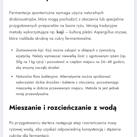
Fermentacja spontaniczna wymaga użycia naturalnych
drobnoustrojów, które mogą pochodzić z otoczenia lub specjalnie
przygotowanych preparatów na bazie ryżu. Istnieją tradycyjne
metody wykorzystujące np.
koji
– kulturę pleśni Aspergillus oryzae,
która rozkłada skrobię na cukry fermentowalne.
Zastosowanie koji
: Koji można zakupić w sklepach z żywnością
azjatycką. Należy wymieszać niewielką ilość z ugotowanym ryżem (np.
50g na 1 kg ryżu) i pozostawić w ciepłym miejscu na 24–48 godzin,
aby enzymy zaczęły działać.
Naturalna flora bakteryjna
: Alternatywnie można spróbować
wykorzystać dzikie drożdże i bakterie z otoczenia, pozostawiając
mieszankę w dobrze przewiewnym miejscu. Metoda ta jest jednak
mniej przewidywalna.
Mieszanie i rozcieńczanie z wodą
Po przygotowaniu startera następuje etap rozcieńczania masy
ryżowej wodą, aby uzyskać odpowiednią konsystencję i stężenie
cukrów dla fermentacji.