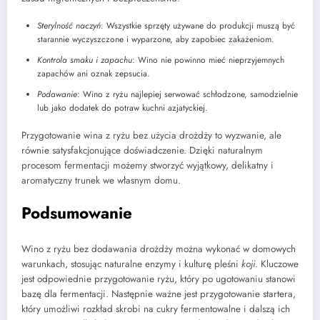
Sterylność naczyń
: Wszystkie sprzęty używane do produkcji muszą być
starannie wyczyszczone i wyparzone, aby zapobiec zakażeniom.
Kontrola smaku i zapachu
: Wino nie powinno mieć nieprzyjemnych
zapachów ani oznak zepsucia.
Podawanie
: Wino z ryżu najlepiej serwować schłodzone, samodzielnie
lub jako dodatek do potraw kuchni azjatyckiej.
Przygotowanie wina z ryżu bez użycia drożdży to wyzwanie, ale
równie satysfakcjonujące doświadczenie. Dzięki naturalnym
procesom fermentacji możemy stworzyć wyjątkowy, delikatny i
aromatyczny trunek we własnym domu.
Podsumowanie
Wino z ryżu bez dodawania drożdży można wykonać w domowych
warunkach, stosując naturalne enzymy i kulturę pleśni
koji
. Kluczowe
jest odpowiednie przygotowanie ryżu, który po ugotowaniu stanowi
bazę dla fermentacji. Następnie ważne jest przygotowanie startera,
który umożliwi rozkład skrobi na cukry fermentowalne i dalszą ich