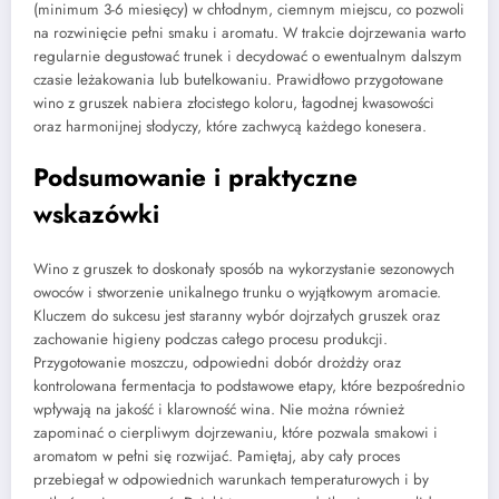
(minimum 3-6 miesięcy) w chłodnym, ciemnym miejscu, co pozwoli
na rozwinięcie pełni smaku i aromatu. W trakcie dojrzewania warto
regularnie degustować trunek i decydować o ewentualnym dalszym
czasie leżakowania lub butelkowaniu. Prawidłowo przygotowane
wino z gruszek nabiera złocistego koloru, łagodnej kwasowości
oraz harmonijnej słodyczy, które zachwycą każdego konesera.
Podsumowanie i praktyczne
wskazówki
Wino z gruszek to doskonały sposób na wykorzystanie sezonowych
owoców i stworzenie unikalnego trunku o wyjątkowym aromacie.
Kluczem do sukcesu jest staranny wybór dojrzałych gruszek oraz
zachowanie higieny podczas całego procesu produkcji.
Przygotowanie moszczu, odpowiedni dobór drożdży oraz
kontrolowana fermentacja to podstawowe etapy, które bezpośrednio
wpływają na jakość i klarowność wina. Nie można również
zapominać o cierpliwym dojrzewaniu, które pozwala smakowi i
aromatom w pełni się rozwijać. Pamiętaj, aby cały proces
przebiegał w odpowiednich warunkach temperaturowych i by