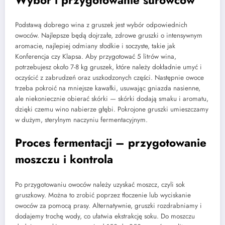
Podstawą dobrego wina z gruszek jest wybór odpowiednich
owoców. Najlepsze będą dojrzałe, zdrowe gruszki o intensywnym
aromacie, najlepiej odmiany słodkie i soczyste, takie jak
Konferencja czy Klapsa. Aby przygotować 5 litrów wina,
potrzebujesz około 7-8 kg gruszek, które należy dokładnie umyć i
oczyścić z zabrudzeń oraz uszkodzonych części. Następnie owoce
trzeba pokroić na mniejsze kawałki, usuwając gniazda nasienne,
ale niekoniecznie obierać skórki — skórki dodają smaku i aromatu,
dzięki czemu wino nabierze głębi. Pokrojone gruszki umieszczamy
w dużym, sterylnym naczyniu fermentacyjnym.
Proces fermentacji – przygotowanie
moszczu i kontrola
Po przygotowaniu owoców należy uzyskać moszcz, czyli sok
gruszkowy. Można to zrobić poprzez tłoczenie lub wyciskanie
owoców za pomocą prasy. Alternatywnie, gruszki rozdrabniamy i
dodajemy trochę wody, co ułatwia ekstrakcję soku. Do moszczu