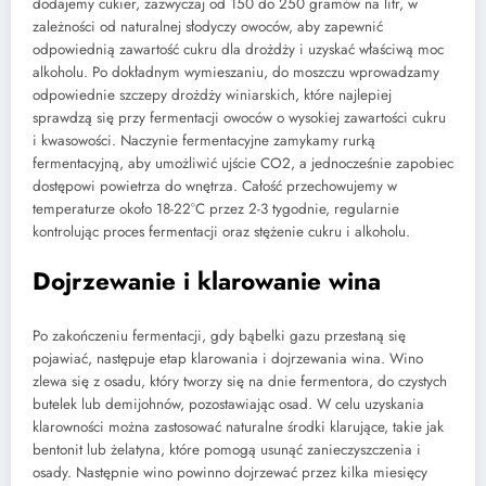
dodajemy cukier, zazwyczaj od 150 do 250 gramów na litr, w
zależności od naturalnej słodyczy owoców, aby zapewnić
odpowiednią zawartość cukru dla drożdży i uzyskać właściwą moc
alkoholu. Po dokładnym wymieszaniu, do moszczu wprowadzamy
odpowiednie szczepy drożdży winiarskich, które najlepiej
sprawdzą się przy fermentacji owoców o wysokiej zawartości cukru
i kwasowości. Naczynie fermentacyjne zamykamy rurką
fermentacyjną, aby umożliwić ujście CO2, a jednocześnie zapobiec
dostępowi powietrza do wnętrza. Całość przechowujemy w
temperaturze około 18-22°C przez 2-3 tygodnie, regularnie
kontrolując proces fermentacji oraz stężenie cukru i alkoholu.
Dojrzewanie i klarowanie wina
Po zakończeniu fermentacji, gdy bąbelki gazu przestaną się
pojawiać, następuje etap klarowania i dojrzewania wina. Wino
zlewa się z osadu, który tworzy się na dnie fermentora, do czystych
butelek lub demijohnów, pozostawiając osad. W celu uzyskania
klarowności można zastosować naturalne środki klarujące, takie jak
bentonit lub żelatyna, które pomogą usunąć zanieczyszczenia i
osady. Następnie wino powinno dojrzewać przez kilka miesięcy