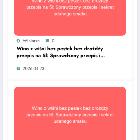
Winiarze
0
Wino z wiśni bez pestek bez drożdży
przepis na 5l: Sprawdzony przepis i
sekret udanego smaku
2026-04-23