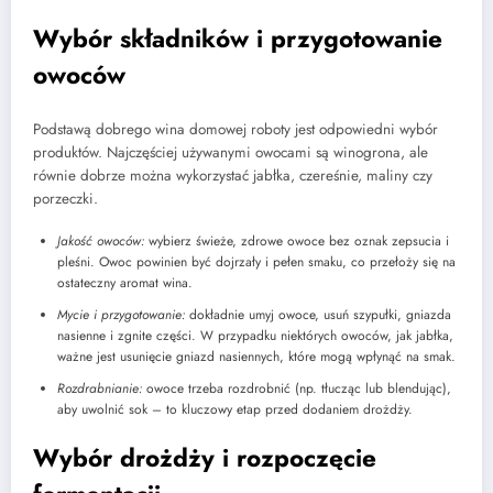
Wybór składników i przygotowanie
owoców
Podstawą dobrego wina domowej roboty jest odpowiedni wybór
produktów. Najczęściej używanymi owocami są winogrona, ale
równie dobrze można wykorzystać jabłka, czereśnie, maliny czy
porzeczki.
Jakość owoców:
wybierz świeże, zdrowe owoce bez oznak zepsucia i
pleśni. Owoc powinien być dojrzały i pełen smaku, co przełoży się na
ostateczny aromat wina.
Mycie i przygotowanie:
dokładnie umyj owoce, usuń szypułki, gniazda
nasienne i zgnite części. W przypadku niektórych owoców, jak jabłka,
ważne jest usunięcie gniazd nasiennych, które mogą wpłynąć na smak.
Rozdrabnianie:
owoce trzeba rozdrobnić (np. tłucząc lub blendując),
aby uwolnić sok – to kluczowy etap przed dodaniem drożdży.
Wybór drożdży i rozpoczęcie