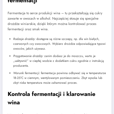
fermentacji
Fermentacja to serce produkcji wina – tu przekształcają się cukry
zawarte w owocach w alkohol. Najczęściej stosuje się specjalne
drożdże winiarskie, dzięki którym można kontrolować proces
fermentacji oraz smak wina.
Rodzaje drożdży:
dostępne są różne szczepy, np. dla win białych,
czerwonych czy owocowych. Wybierz drożdże odpowiadające typowi
owoców, jakich używasz.
Przygotowanie drożdży:
zanim dodasz je do moszczu, warto je
„uaktywnić” w ciepłej wodzie z dodatkiem cukru zgodnie z instrukcją
producenta.
Warunki fermentacji:
fermentacja powinna odbywać się w temperaturze
18-25°C w ciemnym, wentylowanym pomieszczeniu. Zbyt wysoka lub
zbyt niska temperatura może zahamować proces.
Kontrola fermentacji i klarowanie
wina