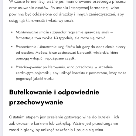
W czasie fermentacji ważne jest monitorowanie przebiegu procesu
oraz usuwanie osadów. Po ustaniu intensywnej fermentacji wino
powinno być oddzielone od drożdży i innych zanieczyszczeń, aby
osiągnąć klarowność i właściwy smak.
Monitorowanie smaku i zapachu:
regularnie sprawdzaj smak –
fermentacja trwa zwykle 1-3 tygodnie, ale może się różnić.
Przecedzanie i klarowanie:
użyj filtrów lub gazy do oddzielenia cieczy
od osadów. Możesz także zastosować klarowniki winiarskie, które
pomogą wytrącić niepożądane cząstki.
Przechowywanie:
po klarowaniu, wino przechowuj w szczelnie
zamkniętym pojemniku, aby uniknąć kontaktu z powietrzem, który może
pogorszyć jakość trunku.
Butelkowanie i odpowiednie
przechowywanie
Ostatnim etapem jest przelanie gotowego wina do butelek i ich
zablokowanie korkiem lub zakrętką. Ważne jest przestrzeganie
zasad higieny, by uniknąć zakażenia i psucia się wina.