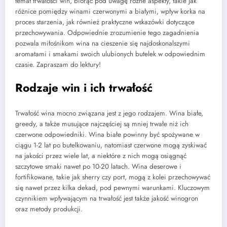
temat trwałości win, biorąc pod uwagę różne aspekty, takie jak
różnice pomiędzy winami czerwonymi a białymi, wpływ korka na
proces starzenia, jak również praktyczne wskazówki dotyczące
przechowywania. Odpowiednie zrozumienie tego zagadnienia
pozwala miłośnikom wina na cieszenie się najdoskonalszymi
aromatami i smakami swoich ulubionych butelek w odpowiednim
czasie. Zapraszam do lektury!
Rodzaje win i ich trwałość
Trwałość wina mocno związana jest z jego rodzajem. Wina białe,
greedy, a także musujące najczęściej są mniej trwałe niż ich
czerwone odpowiedniki. Wina białe powinny być spożywane w
ciągu 1-2 lat po butelkowaniu, natomiast czerwone mogą zyskiwać
na jakości przez wiele lat, a niektóre z nich mogą osiągnąć
szczytowe smaki nawet po 10-20 latach. Wina deserowe i
fortifikowane, takie jak sherry czy port, mogą z kolei przechowywać
się nawet przez kilka dekad, pod pewnymi warunkami. Kluczowym
czynnikiem wpływającym na trwałość jest także jakość winogron
oraz metody produkcji.