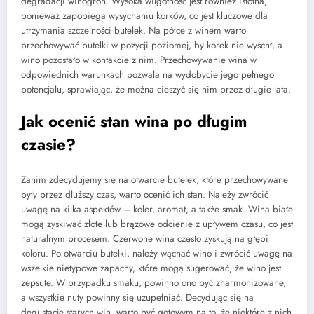
degradacji winogron. Wysoka wilgotność jest również istotna,
ponieważ zapobiega wysychaniu korków, co jest kluczowe dla
utrzymania szczelności butelek. Na półce z winem warto
przechowywać butelki w pozycji poziomej, by korek nie wyschł, a
wino pozostało w kontakcie z nim. Przechowywanie wina w
odpowiednich warunkach pozwala na wydobycie jego pełnego
potencjału, sprawiając, że można cieszyć się nim przez długie lata.
Jak ocenić stan wina po długim
czasie?
Zanim zdecydujemy się na otwarcie butelek, które przechowywane
były przez dłuższy czas, warto ocenić ich stan. Należy zwrócić
uwagę na kilka aspektów – kolor, aromat, a także smak. Wina białe
mogą zyskiwać złote lub brązowe odcienie z upływem czasu, co jest
naturalnym procesem. Czerwone wina często zyskują na głębi
koloru. Po otwarciu butelki, należy wąchać wino i zwrócić uwagę na
wszelkie nietypowe zapachy, które mogą sugerować, że wino jest
zepsute. W przypadku smaku, powinno ono być zharmonizowane,
a wszystkie nuty powinny się uzupełniać. Decydując się na
degustację starych win, warto być gotowym na to, że niektóre z nich