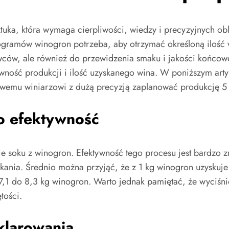
uka, która wymaga cierpliwości, wiedzy i precyzyjnych obl
kilogramów winogron potrzeba, aby otrzymać określoną ilość w
wców, ale również do przewidzenia smaku i jakości końco
wność produkcji i ilość uzyskanego wina. W poniższym art
emu winiarzowi z dużą precyzją zaplanować produkcję 5 l
go efektywność
 soku z winogron. Efektywność tego procesu jest bardzo zm
nia. Średnio można przyjąć, że z 1 kg winogron uzyskuje s
 7,1 do 8,3 kg winogron. Warto jednak pamiętać, że wyciśni
tości.
 klarowania