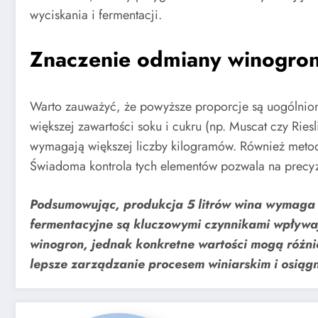
wyciskania i fermentacji.
Znaczenie odmiany winogron
Warto zauważyć, że powyższe proporcje są uogólnion
większej zawartości soku i cukru (np. Muscat czy Rie
wymagają większej liczby kilogramów. Również metod
Świadoma kontrola tych elementów pozwala na precyzy
Podsumowując, produkcja 5 litrów wina wymaga s
fermentacyjne są kluczowymi czynnikami wpływaj
winogron, jednak konkretne wartości mogą różnić
lepsze zarządzanie procesem winiarskim i osiągn