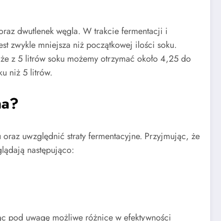
raz dwutlenek węgla. W trakcie fermentacji i
st zwykle mniejsza niż początkowej ilości soku.
 że z 5 litrów soku możemy otrzymać około 4,25 do
 niż 5 litrów.
na?
oraz uwzględnić straty fermentacyjne. Przyjmując, że
glądają następująco:
rąc pod uwagę możliwe różnice w efektywności