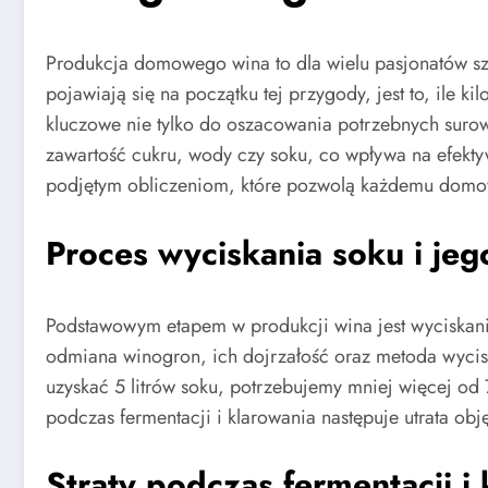
Produkcja domowego wina to dla wielu pasjonatów szt
pojawiają się na początku tej przygody, jest to, ile 
kluczowe nie tylko do oszacowania potrzebnych suro
zawartość cukru, wody czy soku, co wpływa na efekty
podjętym obliczeniom, które pozwolą każdemu domow
Proces wyciskania soku i je
Podstawowym etapem w produkcji wina jest wyciskanie
odmiana winogron, ich dojrzałość oraz metoda wyciska
uzyskać 5 litrów soku, potrzebujemy mniej więcej od
podczas fermentacji i klarowania następuje utrata obję
Straty podczas fermentacji i