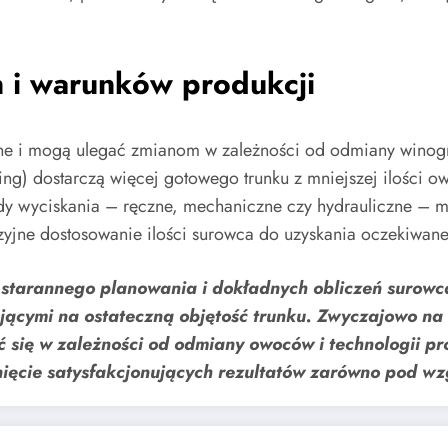
 i warunków produkcji
e i mogą ulegać zmianom w zależności od odmiany winogro
sling) dostarczą więcej gotowego trunku z mniejszej ilości
y wyciskania – ręczne, mechaniczne czy hydrauliczne – m
jne dostosowanie ilości surowca do uzyskania oczekiwanej 
tarannego planowania i dokładnych obliczeń surowca
ącymi na ostateczną objętość trunku. Zwyczajowo na 
 się w zależności od odmiany owoców i technologii pr
ięcie satysfakcjonujących rezultatów zarówno pod wzgl