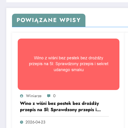
POWIĄZANE WPISY
Winiarze
0
Wino z wiśni bez pestek bez drożdży
przepis na 5l: Sprawdzony przepis i
sekret udanego smaku
2026-04-23