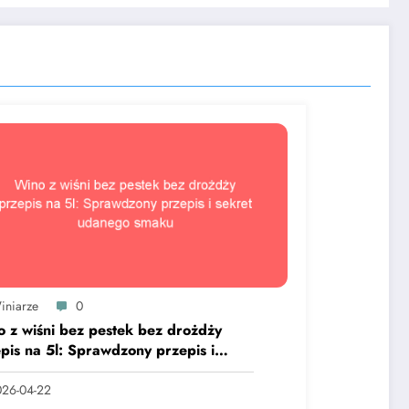
iniarze
0
 z wiśni bez pestek bez drożdży
pis na 5l: Sprawdzony przepis i
ret udanego smaku
26-04-22