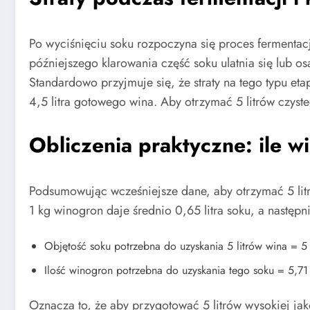
Po wyciśnięciu soku rozpoczyna się proces fermentacj
późniejszego klarowania część soku ulatnia się lub o
Standardowo przyjmuje się, że straty na tego typu e
4,5 litra gotowego wina. Aby otrzymać 5 litrów czyst
Obliczenia praktyczne: ile w
Podsumowując wcześniejsze dane, aby otrzymać 5 litr
1 kg winogron daje średnio 0,65 litra soku, a następ
Objętość soku potrzebna do uzyskania 5 litrów wina = 5 l
Ilość winogron potrzebna do uzyskania tego soku = 5,71 
Oznacza to, że aby przygotować 5 litrów wysokiej ja