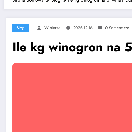
Strona domowa
Blog
Ile kg winogron na 5l wina? Dok
Blog
Winiarze
2025-12-16
0 Komentarze
Ile kg winogron na 5