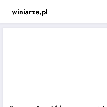
Skip
to
winiarze.pl
content