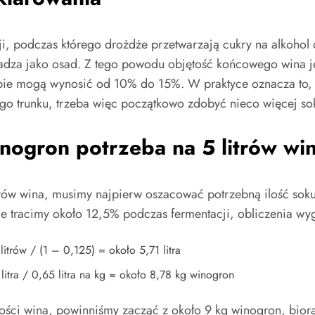
i, podczas którego drożdże przetwarzają cukry na alkohol o
sadza jako osad. Z tego powodu objętość końcowego wina je
tapie mogą wynosić od 10% do 15%. W praktyce oznacza to,
ego trunku, trzeba więc początkowo zdobyć nieco więcej soku
inogron potrzeba na 5 litrów wi
ów wina, musimy najpierw oszacować potrzebną ilość soku 
nie tracimy około 12,5% podczas fermentacji, obliczenia wy
itrów / (1 – 0,125) = około 5,71 litra
litra / 0,65 litra na kg = około 8,78 kg winogron
kości wina, powinniśmy zacząć z około 9 kg winogron, bio