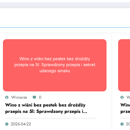
Winiarze
0
W
Wino z wiśni bez pestek bez drożdży
Wino
przepis na 5l: Sprawdzony przepis i
prze
sekret udanego smaku
sek
2026-04-22
20