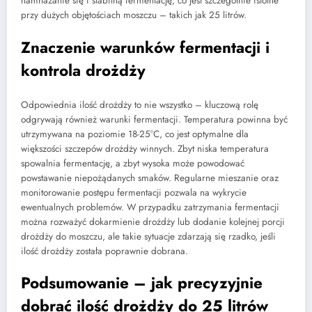
namnażanie się i stabilną fermentację, co jest szczególnie istotne
przy dużych objętościach moszczu – takich jak 25 litrów.
Znaczenie warunków fermentacji i
kontrola drożdży
Odpowiednia ilość drożdży to nie wszystko – kluczową rolę
odgrywają również warunki fermentacji. Temperatura powinna być
utrzymywana na poziomie 18-25°C, co jest optymalne dla
większości szczepów drożdży winnych. Zbyt niska temperatura
spowalnia fermentację, a zbyt wysoka może powodować
powstawanie niepożądanych smaków. Regularne mieszanie oraz
monitorowanie postępu fermentacji pozwala na wykrycie
ewentualnych problemów. W przypadku zatrzymania fermentacji
można rozważyć dokarmienie drożdży lub dodanie kolejnej porcji
drożdży do moszczu, ale takie sytuacje zdarzają się rzadko, jeśli
ilość drożdży została poprawnie dobrana.
Podsumowanie – jak precyzyjnie
dobrać ilość drożdży do 25 litrów