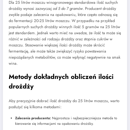
Dla 25 litrów moszczu winogronowego standardowa ilość suchych
drożdży wynosi zazwyczaj
od 5 do 7 gramów
. Producent drożdży
zwykle podaje zalecenia na opakowaniu, które często odnoszą się
do fermentacji 20-25 litrów moszczu. W przypadku na przykład
popularnych suchych drożdży winnych ilość 5 gramów na 25 litrów
jest standardem. Jednak warto mieć na uwadze, że ilość ta może się
różnić w zależności od rodzaju drożdży oraz stopnia cukrów w
moszczu. Stosowanie większej ilości drożdży może skrócić
fermentację, ale może także zwiększyć ryzyko powstawania
niepożądanych metabolitów, co może wpłynąć negatywnie na smak
wina.
Metody dokładnych obliczeń ilości
drożdży
Aby precyzyjnie dobrać ilość drożdży do 25 litrów moszczu, warto
posłużyć się kilkoma metodami:
Zalecenia producenta:
Najprostsza i najbezpieczniejsza metoda to
kierowanie się informacjami na opakowaniu drożdży.