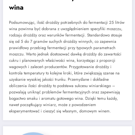
wina
Podsumowując, ilość drożdży potrzebnych do fermentacji 25 litrów
wina powinna być dobrana z uwzględnieniem specyfiki moszczu,
rodzaju drożdży oraz warunków fermentacji. Standardowo stosuje
się od 5 do 7 gramów suchych drożdży winnych, co zapewnia
prawidłowy przebieg fermentacji przy typowych parametrach
moszczu. Warto jednak dostosować dawkę drożdży do zawartości
cukru i planowanych właściwości wina, korzystając z proporcji
wagowych i zaleceń producentów. Przygotowanie drożdży i
kontrola temperatury to kolejne kroki, które zwiększają szanse na
uzyskanie wysokiej jakości trunku. Przemyślane i dokładne
obliczenia ilości drożdży to podstawa sukcesu winiarskiego –
pozwalają uniknąć problemów fermentacyjnych oraz zapewniają
bogactwo smaku i aromatu gotowego wina. Dzięki temu każdy,
nawet początkujący winiarz, może z powodzeniem
eksperymentować i cieszyć się własnym, domowym winem.