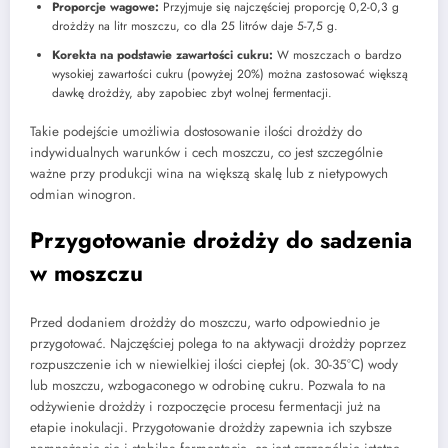
Proporcje wagowe:
Przyjmuje się najczęściej proporcję 0,2-0,3 g
drożdży na litr moszczu, co dla 25 litrów daje 5-7,5 g.
Korekta na podstawie zawartości cukru:
W moszczach o bardzo
wysokiej zawartości cukru (powyżej 20%) można zastosować większą
dawkę drożdży, aby zapobiec zbyt wolnej fermentacji.
Takie podejście umożliwia dostosowanie ilości drożdży do
indywidualnych warunków i cech moszczu, co jest szczególnie
ważne przy produkcji wina na większą skalę lub z nietypowych
odmian winogron.
Przygotowanie drożdży do sadzenia
w moszczu
Przed dodaniem drożdży do moszczu, warto odpowiednio je
przygotować. Najczęściej polega to na aktywacji drożdży poprzez
rozpuszczenie ich w niewielkiej ilości ciepłej (ok. 30-35°C) wody
lub moszczu, wzbogaconego w odrobinę cukru. Pozwala to na
odżywienie drożdży i rozpoczęcie procesu fermentacji już na
etapie inokulacji. Przygotowanie drożdży zapewnia ich szybsze