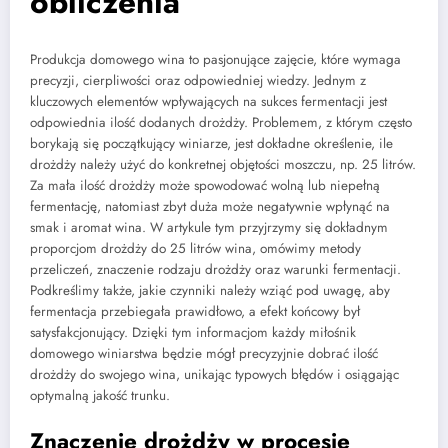
obliczenia
Produkcja domowego wina to pasjonujące zajęcie, które wymaga
precyzji, cierpliwości oraz odpowiedniej wiedzy. Jednym z
kluczowych elementów wpływających na sukces fermentacji jest
odpowiednia ilość dodanych drożdży. Problemem, z którym często
borykają się początkujący winiarze, jest dokładne określenie, ile
drożdży należy użyć do konkretnej objętości moszczu, np. 25 litrów.
Za mała ilość drożdży może spowodować wolną lub niepełną
fermentację, natomiast zbyt duża może negatywnie wpłynąć na
smak i aromat wina. W artykule tym przyjrzymy się dokładnym
proporcjom drożdży do 25 litrów wina, omówimy metody
przeliczeń, znaczenie rodzaju drożdży oraz warunki fermentacji.
Podkreślimy także, jakie czynniki należy wziąć pod uwagę, aby
fermentacja przebiegała prawidłowo, a efekt końcowy był
satysfakcjonujący. Dzięki tym informacjom każdy miłośnik
domowego winiarstwa będzie mógł precyzyjnie dobrać ilość
drożdży do swojego wina, unikając typowych błędów i osiągając
optymalną jakość trunku.
Znaczenie drożdży w procesie