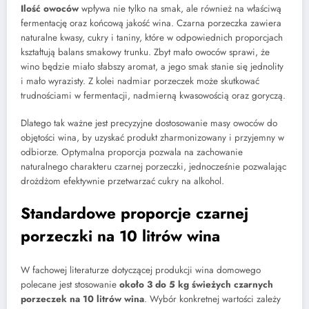
Ilość owoców
wpływa nie tylko na smak, ale również na właściwą
fermentację oraz końcową jakość wina. Czarna porzeczka zawiera
naturalne kwasy, cukry i taniny, które w odpowiednich proporcjach
kształtują balans smakowy trunku. Zbyt mało owoców sprawi, że
wino będzie miało słabszy aromat, a jego smak stanie się jednolity
i mało wyrazisty. Z kolei nadmiar porzeczek może skutkować
trudnościami w fermentacji, nadmierną kwasowością oraz goryczą.
Dlatego tak ważne jest precyzyjne dostosowanie masy owoców do
objętości wina, by uzyskać produkt zharmonizowany i przyjemny w
odbiorze. Optymalna proporcja pozwala na zachowanie
naturalnego charakteru czarnej porzeczki, jednocześnie pozwalając
drożdżom efektywnie przetwarzać cukry na alkohol.
Standardowe proporcje czarnej
porzeczki na 10 litrów wina
W fachowej literaturze dotyczącej produkcji wina domowego
polecane jest stosowanie
około 3 do 5 kg świeżych czarnych
porzeczek na 10 litrów wina
. Wybór konkretnej wartości zależy