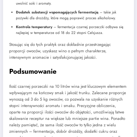
uwolnić soki i aromaty.
Dodatek substancji wspomagających fermentację
– takie jak
pożywki dla drożdży, które mogą poprawić proces alkoholowy.
Kontrola temperatury
– fermentacja czarnej porzeczki odbywa się
najlepiej w temperaturze od 18 do 22 stopni Celsjusza.
Stosując się do tych praktyk oraz dokładnie przestrzegając
proporcji owoców, uzyskasz wino o pełnym charakterze,
intensywnym aromacie i satysfakcjonującej jakości.
Podsumowanie
Ilość czarnej porzeczki na 10 litrów wina jest kluczowym elementem
wpływającym na końcowy smak i jakość trunku. Zalecane proporcje
wynoszą od 3 do 5 kg owoców, co pozwala na uzyskanie różnych
stopni intensywności aromatu i smaku. Precyzyjne obliczenia,
oparte na proporcji ilości owoców do objętości, umożliwiają łatwe
skalowanie receptur na większe lub mniejsze partie wina. Ponadto
należy pamiętać, że sama ilość owoców to tylko jedna z wielu
zmiennych – fermentacja, dobór drożdży, dodatki cukru oraz