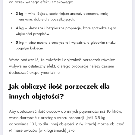
od oczekiwanego efektu smakowego:
3 kg
– wino lżejsze, subtelniejsze aromaty owocowe, mniej
intensywne, dobre dla początkujących.
4 kg
– klasyczna i bezpieczna proporcja, która sprawdza się w
większości przepisów.
5 kg
– wino mocno aromatyczne i wyraziste, o głębokim smaku i
bogatym bukiecie.
Warto podkreślić, że świeżość i dojrzałość porzeczek również
wpływa na ostateczny efekt, dlatego proporcje należy czasem
dostosować eksperymentalnie.
Jak obliczyć ilość porzeczek dla
innych objętości?
Aby dostosować ilość owoców do innych pojemności niż 10 litrów,
warto skorzystać z prostego wzoru proporcji. Jeśli 3-5 kg
odpowiada 10 l, to dla innej objętości
V
(w litrach) można obliczyć
M
masę owoców (w kilogramach) jako: