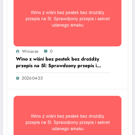
Winiarze
0
Wino z wiśni bez pestek bez drożdży
przepis na 5l: Sprawdzony przepis i
sekret udanego smaku
2026-04-23