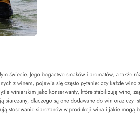
ałym świecie. Jego bogactwo smaków i aromatów, a także ró
anych z winem, pojawia się często pytanie: czy każde wino 
le winiarskim jako konserwanty, które stabilizują wino, za
ają siarczany, dlaczego są one dodawane do win oraz czy istn
ulują stosowanie siarczanów w produkcji wina i jakie mogą 