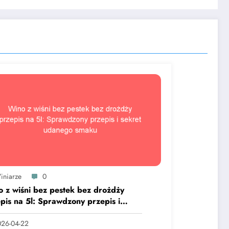
iniarze
0
 z wiśni bez pestek bez drożdży
pis na 5l: Sprawdzony przepis i
ret udanego smaku
26-04-22