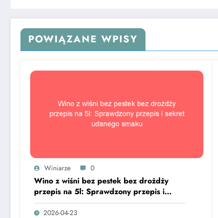
POWIĄZANE WPISY
Winiarze
0
Wino z wiśni bez pestek bez drożdży
przepis na 5l: Sprawdzony przepis i
sekret udanego smaku
2026-04-23