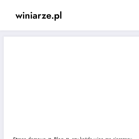
Skip
to
winiarze.pl
content