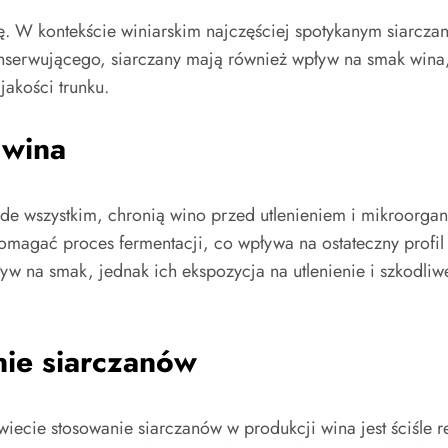
kę. W kontekście winiarskim najczęściej spotykanym siarczan
onserwującego, siarczany mają również wpływ na smak wina
akości trunku.
 wina
rzede wszystkim, chronią wino przed utlenieniem i mikroorg
omagać proces fermentacji, co wpływa na ostateczny profil
ływ na smak, jednak ich ekspozycja na utlenienie i szkod
nie siarczanów
wiecie stosowanie siarczanów w produkcji wina jest ściśle