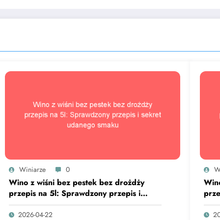
Winiarze
0
W
Wino z wiśni bez pestek bez drożdży
Wino
przepis na 5l: Sprawdzony przepis i
prze
sekret udanego smaku
sek
2026-04-22
20