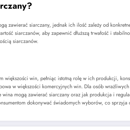
arczany?
ogą zawierać siarczany, jednak ich ilość zależy od konkret
tość siarczanów, aby zapewnić dłuższą trwałość i stabilnoś
ością siarczanów.
iększości win, pełniąc istotną rolę w ich produkcji, konse
ypowa w większości komercyjnych win. Dla osób wrażliwych n
ie wina mogą zawierać siarczany oraz jak produkcja i regu
 konsumentom dokonywać świadomych wyborów, co sprzyja 