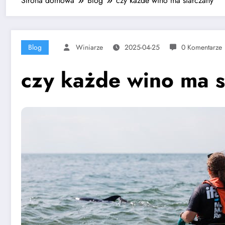
Strona domowa
Blog
czy każde wino ma siarczany
Blog
Winiarze
2025-04-25
0 Komentarze
czy każde wino ma s