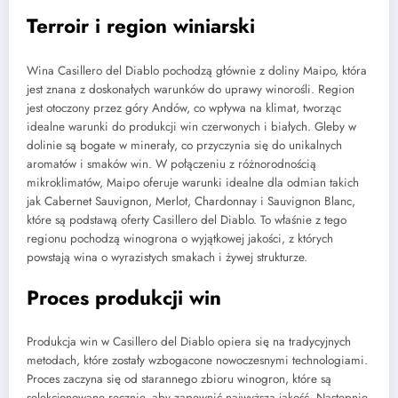
Terroir i region winiarski
Wina Casillero del Diablo pochodzą głównie z doliny Maipo, która
jest znana z doskonałych warunków do uprawy winorośli. Region
jest otoczony przez góry Andów, co wpływa na klimat, tworząc
idealne warunki do produkcji win czerwonych i białych. Gleby w
dolinie są bogate w minerały, co przyczynia się do unikalnych
aromatów i smaków win. W połączeniu z różnorodnością
mikroklimatów, Maipo oferuje warunki idealne dla odmian takich
jak Cabernet Sauvignon, Merlot, Chardonnay i Sauvignon Blanc,
które są podstawą oferty Casillero del Diablo. To właśnie z tego
regionu pochodzą winogrona o wyjątkowej jakości, z których
powstają wina o wyrazistych smakach i żywej strukturze.
Proces produkcji win
Produkcja win w Casillero del Diablo opiera się na tradycyjnych
metodach, które zostały wzbogacone nowoczesnymi technologiami.
Proces zaczyna się od starannego zbioru winogron, które są
selekcjonowane ręcznie, aby zapewnić najwyższą jakość. Następnie