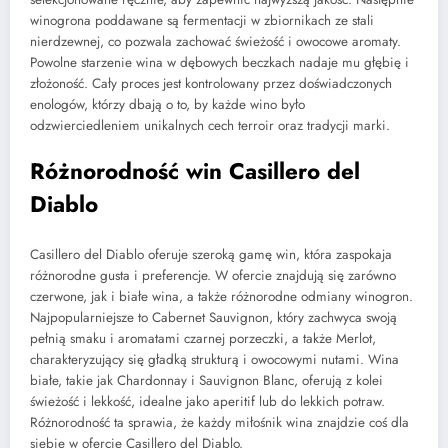
winogrona poddawane są fermentacji w zbiornikach ze stali
nierdzewnej, co pozwala zachować świeżość i owocowe aromaty.
Powolne starzenie wina w dębowych beczkach nadaje mu głębię i
złożoność. Cały proces jest kontrolowany przez doświadczonych
enologów, którzy dbają o to, by każde wino było
odzwierciedleniem unikalnych cech terroir oraz tradycji marki.
Różnorodność win Casillero del
Diablo
Casillero del Diablo oferuje szeroką gamę win, która zaspokaja
różnorodne gusta i preferencje. W ofercie znajdują się zarówno
czerwone, jak i białe wina, a także różnorodne odmiany winogron.
Najpopularniejsze to Cabernet Sauvignon, który zachwyca swoją
pełnią smaku i aromatami czarnej porzeczki, a także Merlot,
charakteryzujący się gładką strukturą i owocowymi nutami. Wina
białe, takie jak Chardonnay i Sauvignon Blanc, oferują z kolei
świeżość i lekkość, idealne jako aperitif lub do lekkich potraw.
Różnorodność ta sprawia, że każdy miłośnik wina znajdzie coś dla
siebie w ofercie Casillero del Diablo.