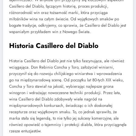
Casillero del Diablo, łączącym historię, proces produkcji,
różnorodność win oraz tożsamość marki, która przyciąga
miłośników wina na całym świecie. Od wyjątkowych smaków po
bogate tradycje, odkryjemy, co sprawia, że Casillero del Diablo jest
wspaniałym przykładem win z Nowego Świata.
Historia Casillero del Diablo
Historia Casillero del Diablo jest nie tylko fascynująca, ale również
wciągająca. Don Rebinio Concha y Toro, założyciel winiarni,
przyczynił się do rozwoju chilijskiego winiarstwa i wprowadzenia
go na międzynarodową scenę. Od początku lat 80-tych XIX wieku,
Concha y Toro stawiał na jakość, wybierając najlepsze grona
winogron i wdrażając nowoczesne techniki produkcji. Przez lata,
wina Casillero del Diablo zdobywały wiele nagród na
międzynarodowych konkursach, świadcząc o ich doskonałej
recepturze oraz wyjątkowym smaku. To, co jednak sprawiło, że
marka stała się legendą, to nie tylko jej sukcesy komercyjne, ale
również opowieść o tajemnicy i protekcji diabła, która przyciągnęła
rzesze entuzjastów.