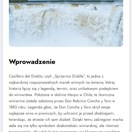
Wprowadzenie
Casillero del Diablo, czyli „Spiżarnia Diabła”, to jedna z
najbardziej rozpoznawalnych marek winnych na świecie, której
historia łączy się z legendą, terroir, oraz unikatowym podejściem
do winiarstwa. Położona w dolinie Maipo w Chile, ta ikoniczna
winiarnia została założona przez Don Rebinio Concha y Toro w
1883 roku. Legenda głosi, że Don Concha y Toro ukrył swoje
najlepsze wino w piwnicach, by uchronić je przed złodziejami,
twierdząc, że strzeże ich sam diabeł. Dzięki temu zabiegowi marka
stała się nie tylko symbolem doskonałości winiarskiej, ale również
tajemniczości. W artykule tym przyjrzymy się kluczowym aspektom