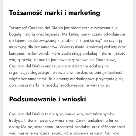
Tożsamość marki i marketing
Tożsamość Casillero del Diablo jest nieodłącznie związana z jej
bogatą historią oraz legendą. Marketing marki często odwołuje się
do tajemniczości związanej z „diabłem” i „spiżarnią”, co czyni ją
atrakcyjną dla konsumentów. Wykorzystanie ikonicznej etykiety oraz
kampanii reklamowych, które podkreślają unikalną historię i jakość
win, sprawia, że marka jest łatwo rozpoznawalna. Dodatkowo,
Casillero del Diablo angażuje się w działania edukacyjne,
organizując degustacje i warsztaty winiarskie, co buduje lojalność i
więź z konsumentami. Te elementy marketingowe przyczyniają się
do sukcesu marki na międzynarodowej scenie winiarskiej.
Podsumowanie i wnioski
Casillero del Diablo to nie tylko marka win, lecz także symbol
tradycji, historii i pasji do winiarstwa. Dzięki unikalnemu terroir
doliny Maipo, starannemu procesowi produkcji oraz różnorodności
win, markę tę wyróżnia jakość, która zdobywa serca miłośników