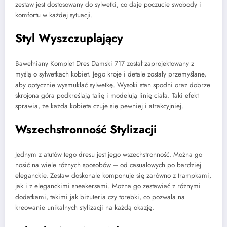
zestaw jest dostosowany do sylwetki, co daje poczucie swobody i
komfortu w każdej sytuacji.
Styl Wyszczuplający
Bawełniany Komplet Dres Damski 717 został zaprojektowany z
myślą o sylwetkach kobiet. Jego kroje i detale zostały przemyślane,
aby optycznie wysmuklać sylwetkę. Wysoki stan spodni oraz dobrze
skrojona góra podkreślają talię i modelują linię ciała. Taki efekt
sprawia, że każda kobieta czuje się pewniej i atrakcyjniej.
Wszechstronność Stylizacji
Jednym z atutów tego dresu jest jego wszechstronność. Można go
nosić na wiele różnych sposobów – od casualowych po bardziej
eleganckie. Zestaw doskonale komponuje się zarówno z trampkami,
jak i z eleganckimi sneakersami. Można go zestawiać z różnymi
dodatkami, takimi jak biżuteria czy torebki, co pozwala na
kreowanie unikalnych stylizacji na każdą okazję.