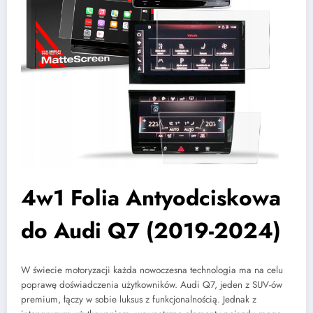
4w1 Folia Antyodciskowa
do Audi Q7 (2019-2024)
W świecie motoryzacji każda nowoczesna technologia ma na celu
poprawę doświadczenia użytkowników. Audi Q7, jeden z SUV-ów
premium, łączy w sobie luksus z funkcjonalnością. Jednak z