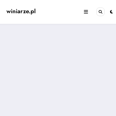
Skip
to
winiarze.pl
content