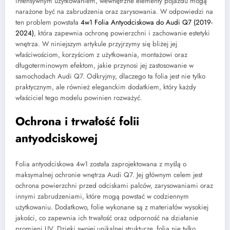
intensywnym użytkowaniem, wewnętrzne elementy pojazdu mogą
narażone być na zabrudzenia oraz zarysowania. W odpowiedzi na
ten problem powstała
4w1 Folia Antyodciskowa do Audi Q7 (2019-
2024)
, która zapewnia ochronę powierzchni i zachowanie estetyki
wnętrza. W niniejszym artykule przyjrzymy się bliżej jej
właściwościom, korzyściom z użytkowania, montażowi oraz
długoterminowym efektom, jakie przynosi jej zastosowanie w
samochodach Audi Q7. Odkryjmy, dlaczego ta folia jest nie tylko
praktycznym, ale również eleganckim dodatkiem, który każdy
właściciel tego modelu powinien rozważyć.
Ochrona i trwałość folii
antyodciskowej
Folia antyodciskowa 4w1 została zaprojektowana z myślą o
maksymalnej ochronie wnętrza Audi Q7. Jej głównym celem jest
ochrona powierzchni przed odciskami palców, zarysowaniami oraz
innymi zabrudzeniami, które mogą powstać w codziennym
użytkowaniu. Dodatkowo, folie wykonane są z materiałów wysokiej
jakości, co zapewnia ich trwałość oraz odporność na działanie
promieni UV. Dzięki swojej unikalnej strukturze, folia nie tylko